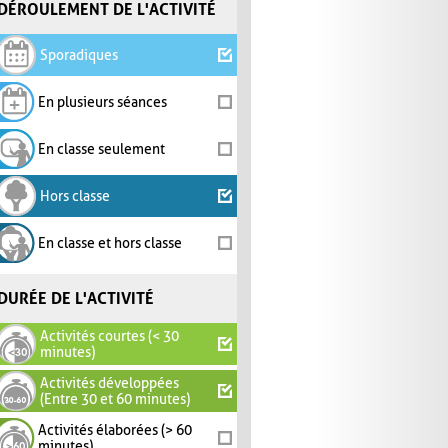
DÉROULEMENT DE L'ACTIVITÉ
Sporadiques
En plusieurs séances
En classe seulement
Hors classe
En classe et hors classe
DURÉE DE L'ACTIVITÉ
Activités courtes (< 30
minutes)
Activités développées
(Entre 30 et 60 minutes)
Activités élaborées (> 60
minutes)