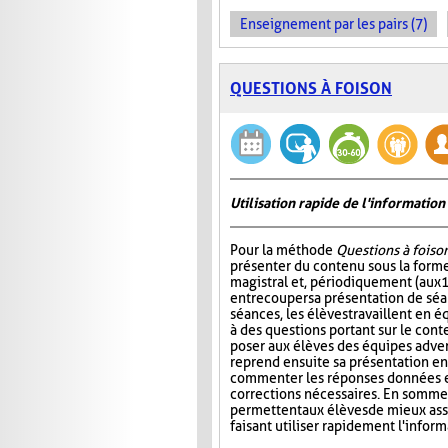
Enseignement par les pairs (7)
QUESTIONS À FOISON
Utilisation rapide de l'informati
Pour la méthode
Questions à foiso
présenter du contenu sous la for
magistral et, périodiquement (aux 
entrecouper sa présentation de séa
séances, les élèves travaillent en é
à des questions portant sur le cont
poser aux élèves des équipes adver
reprend ensuite sa présentation en
commenter les réponses données et
corrections nécessaires. En somme
permettent aux élèves de mieux ass
faisant utiliser rapidement l'info