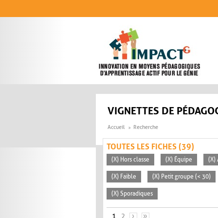
Aller au contenu principal
VIGNETTES DE PÉDAGOG
Accueil
Recherche
TOUTES LES FICHES (39)
(X) Hors classe
(X) Équipe
(X)
(X) Faible
(X) Petit groupe (< 30)
(X) Sporadiques
PAGES
1
2
›
»