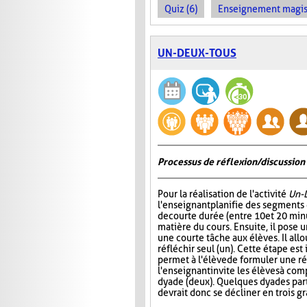
Quiz (6)
Enseignement magist
UN-DEUX-TOUS
Processus de réflexion/discussion 
Pour la réalisation de l'activité
Un-
l'enseignant planifie des segments
de courte durée (entre 10 et 20 minu
matière du cours. Ensuite, il pose
une courte tâche aux élèves. Il all
réfléchir seul (un). Cette étape est
permet à l'élève de formuler une r
l'enseignant invite les élèves à com
dyade (deux). Quelques dyades parta
devrait donc se décliner en trois g