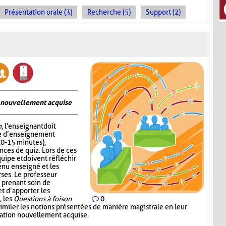
Présentation orale (3)
Recherche (5)
Support (2)
on nouvellement acquise
n
, l'enseignant doit
me d’enseignement
10-15 minutes),
nces de quiz. Lors de ces
quipe et doivent réfléchir
enu enseigné et les
ses. Le professeur
 prenant soin de
 d’apporter les
, les
Questions à foison
0
imiler les notions présentées de manière magistrale en leur
rmation nouvellement acquise.