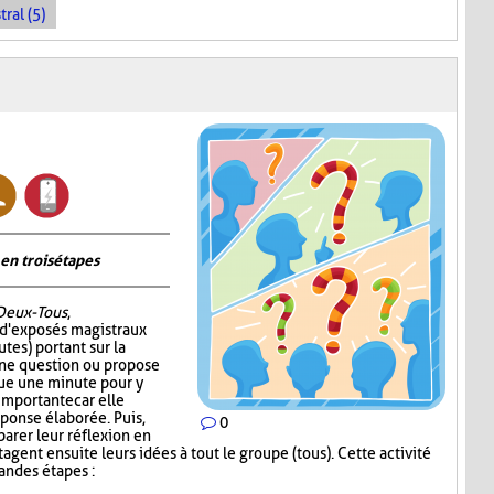
ral (5)
en trois étapes
Deux-Tous
,
 d'exposés magistraux
tes) portant sur la
 une question ou propose
oue une minute pour y
 importante car elle
éponse élaborée. Puis,
0
parer leur réflexion en
gent ensuite leurs idées à tout le groupe (tous). Cette activité
randes étapes :