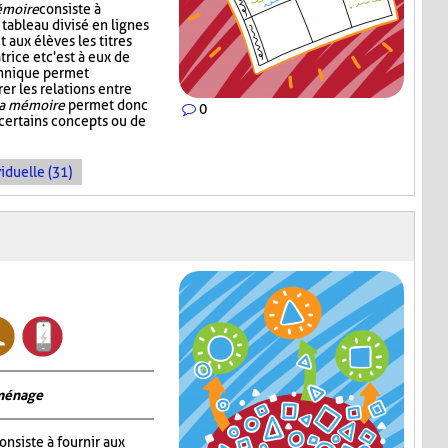
émoire
consiste à
tableau divisé en lignes
 aux élèves les titres
rice et c'est à eux de
echnique permet
rer les relations entre
la mémoire
permet donc
0
 certains concepts ou de
iduelle (31)
 ménage
onsiste à fournir aux