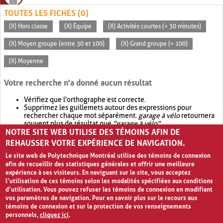
TOUTES LES FICHES (0)
(X) Hors classe
(X) Équipe
(X) Activités courtes (< 30 minutes)
(X) Moyen groupe (entre 30 et 100)
(X) Grand groupe (> 100)
(X) Moyenne
Votre recherche n'a donné aucun résultat
Vérifiez que l'orthographe est correcte.
Supprimez les guillemets autour des expressions pour
rechercher chaque mot séparément.
garage à vélo
retournera
souvent plus de résultat que
"garage à vélo"
.
NOTRE SITE WEB UTILISE DES TÉMOINS AFIN DE
Envisagez d'élargir votre recherche avec
OR
.
garage OR vélo
retournera souvent plus de résultat que
garage à vélo
.
REHAUSSER VOTRE EXPÉRIENCE DE NAVIGATION.
Le site web de Polytechnique Montréal utilise des témoins de connexion
afin de recueillir des statistiques générales et offrir une meilleure
expérience à ses visiteurs. En naviguant sur le site, vous acceptez
l’utilisation de ces témoins selon les modalités spécifiées aux conditions
d’utilisation. Vous pouvez refuser les témoins de connexion en modifiant
vos paramètres de navigation. Pour en savoir plus sur le recours aux
témoins de connexion et sur la protection de vos renseignements
personnels,
cliquez ici
.
Avis de confidentialité et conditions d’utilisation