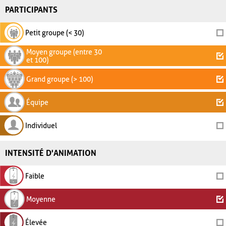
PARTICIPANTS
Petit groupe (< 30)
Moyen groupe (entre 30
et 100)
Grand groupe (> 100)
Équipe
Individuel
INTENSITÉ D'ANIMATION
Faible
Moyenne
Élevée