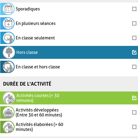
Sporadiques
En plusieurs séances
En classe seulement
Hors classe
En classe et hors classe
DURÉE DE L'ACTIVITÉ
Activités courtes (< 30
minutes)
Activités développées
(Entre 30 et 60 minutes)
Activités élaborées (> 60
minutes)