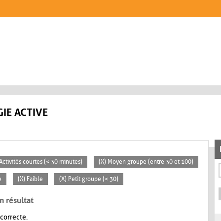
IE ACTIVE
 Activités courtes (< 30 minutes)
(X) Moyen groupe (entre 30 et 100)
e
(X) Faible
(X) Petit groupe (< 30)
n résultat
 correcte.