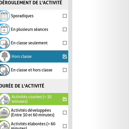
DÉROULEMENT DE L'ACTIVITÉ
Sporadiques
En plusieurs séances
En classe seulement
Hors classe
En classe et hors classe
DURÉE DE L'ACTIVITÉ
Activités courtes (< 30
minutes)
Activités développées
(Entre 30 et 60 minutes)
Activités élaborées (> 60
minutes)