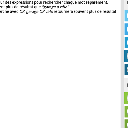
our des expressions pour rechercher chaque mot séparément.
nt plus de résultat que
"garage à vélo"
.
herche avec
OR
.
garage OR vélo
retournera souvent plus de résultat