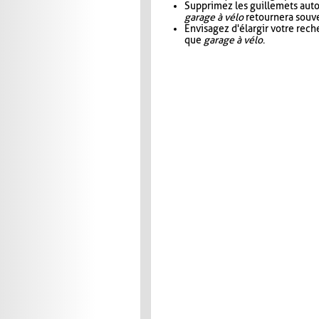
Supprimez les guillemets aut
garage à vélo
retournera souve
Envisagez d'élargir votre rec
que
garage à vélo
.