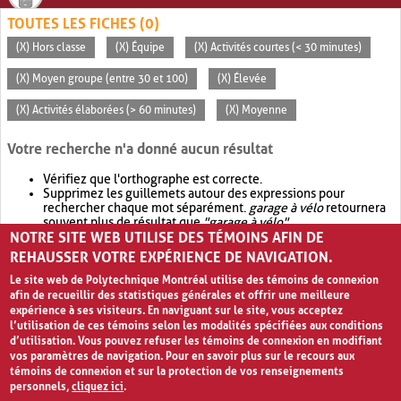
TOUTES LES FICHES (0)
(X) Hors classe
(X) Équipe
(X) Activités courtes (< 30 minutes)
(X) Moyen groupe (entre 30 et 100)
(X) Élevée
(X) Activités élaborées (> 60 minutes)
(X) Moyenne
Votre recherche n'a donné aucun résultat
Vérifiez que l'orthographe est correcte.
Supprimez les guillemets autour des expressions pour
rechercher chaque mot séparément.
garage à vélo
retournera
souvent plus de résultat que
"garage à vélo"
.
NOTRE SITE WEB UTILISE DES TÉMOINS AFIN DE
Envisagez d'élargir votre recherche avec
OR
.
garage OR vélo
retournera souvent plus de résultat que
garage à vélo
.
REHAUSSER VOTRE EXPÉRIENCE DE NAVIGATION.
Le site web de Polytechnique Montréal utilise des témoins de connexion
afin de recueillir des statistiques générales et offrir une meilleure
expérience à ses visiteurs. En naviguant sur le site, vous acceptez
l’utilisation de ces témoins selon les modalités spécifiées aux conditions
d’utilisation. Vous pouvez refuser les témoins de connexion en modifiant
vos paramètres de navigation. Pour en savoir plus sur le recours aux
témoins de connexion et sur la protection de vos renseignements
personnels,
cliquez ici
.
Avis de confidentialité et conditions d’utilisation