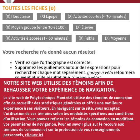
TOUTES LES FICHES (0)
(X) Hors classe
(X) Équipe
(X) Activités courtes (< 30 minutes)
(X) Moyen groupe (entre 30 et 100)
(X) Élevée
(X) Activités élaborées (> 60 minutes)
(X) Faible
(X) Moyenne
Votre recherche n'a donné aucun résultat
Vérifiez que l'orthographe est correcte.
Supprimez les guillemets autour des expressions pour
rechercher chaque mot séparément.
garage à vélo
retournera
souvent plus de résultat que
"garage à vélo"
.
NOTRE SITE WEB UTILISE DES TÉMOINS AFIN DE
Envisagez d'élargir votre recherche avec
OR
.
garage OR vélo
retournera souvent plus de résultat que
garage à vélo
.
REHAUSSER VOTRE EXPÉRIENCE DE NAVIGATION.
Le site web de Polytechnique Montréal utilise des témoins de connexion
afin de recueillir des statistiques générales et offrir une meilleure
expérience à ses visiteurs. En naviguant sur le site, vous acceptez
l’utilisation de ces témoins selon les modalités spécifiées aux conditions
d’utilisation. Vous pouvez refuser les témoins de connexion en modifiant
vos paramètres de navigation. Pour en savoir plus sur le recours aux
témoins de connexion et sur la protection de vos renseignements
personnels,
cliquez ici
.
Avis de confidentialité et conditions d’utilisation