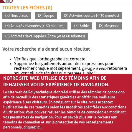
TOUTES LES FICHES (0)
(X) Hors classe
(X) Équipe
(X) Activités courtes (< 30 minutes)
(X) Activités élaborées (> 60 minutes)
(X) Faible
(X) Moyenne
(X) Activités développées (Entre 30 et 60 minutes)
Votre recherche n'a donné aucun résultat
Vérifiez que l'orthographe est correcte.
Supprimez les guillemets autour des expressions pour
rechercher chaque mot séparément.
garage à vélo
retournera
souvent plus de résultat que
"garage à vélo"
.
NOTRE SITE WEB UTILISE DES TÉMOINS AFIN DE
Envisagez d'élargir votre recherche avec
OR
.
garage OR vélo
retournera souvent plus de résultat que
garage à vélo
.
REHAUSSER VOTRE EXPÉRIENCE DE NAVIGATION.
Le site web de Polytechnique Montréal utilise des témoins de connexion
afin de recueillir des statistiques générales et offrir une meilleure
expérience à ses visiteurs. En naviguant sur le site, vous acceptez
l’utilisation de ces témoins selon les modalités spécifiées aux conditions
d’utilisation. Vous pouvez refuser les témoins de connexion en modifiant
vos paramètres de navigation. Pour en savoir plus sur le recours aux
témoins de connexion et sur la protection de vos renseignements
personnels,
cliquez ici
.
Avis de confidentialité et conditions d’utilisation