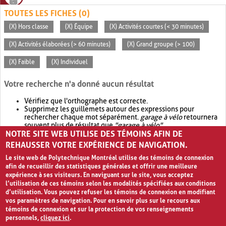
TOUTES LES FICHES (0)
(X) Hors classe
(X) Équipe
(X) Activités courtes (< 30 minutes)
(X) Activités élaborées (> 60 minutes)
(X) Grand groupe (> 100)
(X) Faible
(X) Individuel
Votre recherche n'a donné aucun résultat
Vérifiez que l'orthographe est correcte.
Supprimez les guillemets autour des expressions pour
rechercher chaque mot séparément.
garage à vélo
retournera
souvent plus de résultat que
"garage à vélo"
.
NOTRE SITE WEB UTILISE DES TÉMOINS AFIN DE
Envisagez d'élargir votre recherche avec
OR
.
garage OR vélo
retournera souvent plus de résultat que
garage à vélo
.
REHAUSSER VOTRE EXPÉRIENCE DE NAVIGATION.
Le site web de Polytechnique Montréal utilise des témoins de connexion
afin de recueillir des statistiques générales et offrir une meilleure
expérience à ses visiteurs. En naviguant sur le site, vous acceptez
l’utilisation de ces témoins selon les modalités spécifiées aux conditions
d’utilisation. Vous pouvez refuser les témoins de connexion en modifiant
vos paramètres de navigation. Pour en savoir plus sur le recours aux
témoins de connexion et sur la protection de vos renseignements
personnels,
cliquez ici
.
Avis de confidentialité et conditions d’utilisation