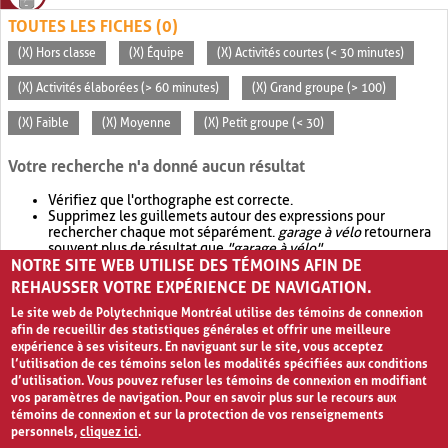
TOUTES LES FICHES (0)
(X) Hors classe
(X) Équipe
(X) Activités courtes (< 30 minutes)
(X) Activités élaborées (> 60 minutes)
(X) Grand groupe (> 100)
(X) Faible
(X) Moyenne
(X) Petit groupe (< 30)
Votre recherche n'a donné aucun résultat
Vérifiez que l'orthographe est correcte.
Supprimez les guillemets autour des expressions pour
rechercher chaque mot séparément.
garage à vélo
retournera
souvent plus de résultat que
"garage à vélo"
.
NOTRE SITE WEB UTILISE DES TÉMOINS AFIN DE
Envisagez d'élargir votre recherche avec
OR
.
garage OR vélo
retournera souvent plus de résultat que
garage à vélo
.
REHAUSSER VOTRE EXPÉRIENCE DE NAVIGATION.
Le site web de Polytechnique Montréal utilise des témoins de connexion
afin de recueillir des statistiques générales et offrir une meilleure
expérience à ses visiteurs. En naviguant sur le site, vous acceptez
l’utilisation de ces témoins selon les modalités spécifiées aux conditions
d’utilisation. Vous pouvez refuser les témoins de connexion en modifiant
vos paramètres de navigation. Pour en savoir plus sur le recours aux
témoins de connexion et sur la protection de vos renseignements
personnels,
cliquez ici
.
Avis de confidentialité et conditions d’utilisation