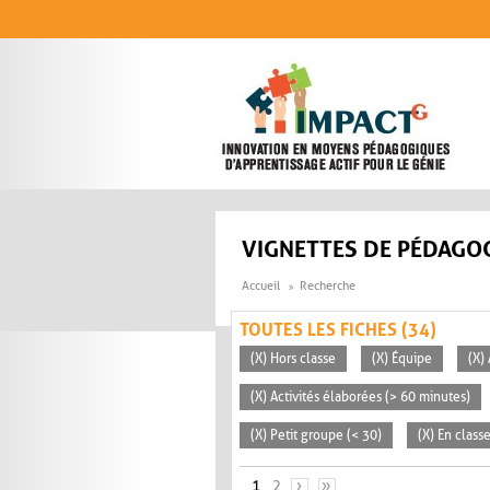
Aller au contenu principal
VIGNETTES DE PÉDAGOG
Accueil
Recherche
TOUTES LES FICHES (34)
(X) Hors classe
(X) Équipe
(X)
(X) Activités élaborées (> 60 minutes)
(X) Petit groupe (< 30)
(X) En class
PAGES
1
2
›
»