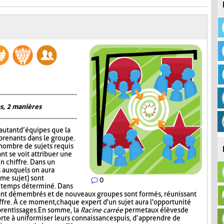
s, 2 manières
autant d’équipes que la
prenants dans le groupe.
 nombre de sujets requis
nt se voit attribuer une
un chiffre. Dans un
 auxquels on aura
me sujet) sont
0
n temps déterminé. Dans
ont démembrés et de nouveaux groupes sont formés, réunissant
ffre. À ce moment, chaque expert d'un sujet aura l'opportunité
prentissages. En somme, la
Racine carrée
permet aux élèves de
rte à uniformiser leurs connaissances puis, d’apprendre de