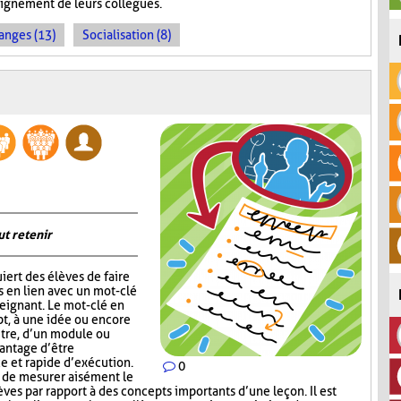
seignement de leurs collègues.
anges (13)
Socialisation (8)
ut retenir
iert des élèves de faire
s en lien avec un mot-clé
eignant. Le mot-clé en
pt, à une idée ou encore
itre, d’un module ou
vantage d’être
ce et rapide d’exécution.
0
t de mesurer aisément le
es par rapport à des concepts importants d’une leçon. Il est