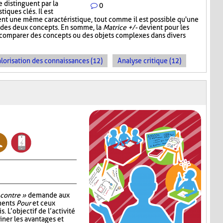
e distinguent par la
0
iques clés. Il est
ent une même caractéristique, tout comme il est possible qu'une
un des deux concepts. En somme, la
Matrice +/-
devient pour les
e comparer des concepts ou des objets complexes dans divers
lorisation des connaissances (12)
Analyse critique (12)
 contre »
demande aux
uments
Pour
et ceux
. L’objectif de l’activité
ner les avantages et