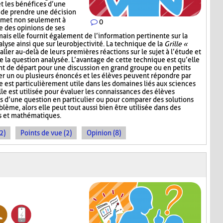
t les bénéfices d’une
 de prendre une décision
ermet non seulement à
0
e des opinions de ses
mais elle fournit également de l’information pertinente sur la
lyse ainsi que sur leur objectivité. La technique de la
Grille «
aller au-delà de leurs premières réactions sur le sujet à l’étude et
e la question analysée. L’avantage de cette technique est qu’elle
nt de départ pour une discussion en grand groupe ou en petits
r un ou plusieurs énoncés et les élèves peuvent répondre par
e est particulièrement utile dans les domaines liés aux sciences
lle est utilisée pour évaluer les connaissances des élèves
s d’une question en particulier ou pour comparer des solutions
ème, alors elle peut tout aussi bien être utilisée dans des
s et mathématiques.
2)
Points de vue (2)
Opinion (8)