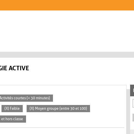
IE ACTIVE
 Activités courtes (< 30 minutes)
(X) Faible
(X) Moyen groupe (entre 30 et 100)
e et hors classe