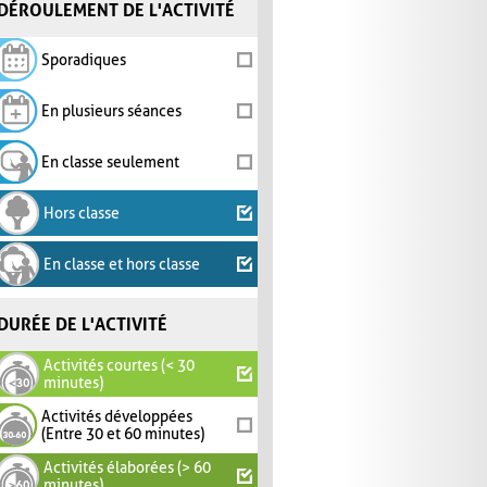
DÉROULEMENT DE L'ACTIVITÉ
Sporadiques
En plusieurs séances
En classe seulement
Hors classe
En classe et hors classe
DURÉE DE L'ACTIVITÉ
Activités courtes (< 30
minutes)
Activités développées
(Entre 30 et 60 minutes)
Activités élaborées (> 60
minutes)