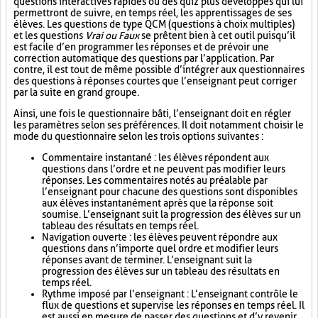
questions interactives rapides ou des quiz plus développés qui lui
permettront de suivre, en temps réel, les apprentissages de ses
élèves. Les questions de type QCM (questions à choix multiples)
et les questions
Vrai ou Faux
se prêtent bien à cet outil puisqu’il
est facile d’en programmer les réponses et de prévoir une
correction automatique des questions par l’application. Par
contre, il est tout de même possible d’intégrer aux questionnaires
des questions à réponses courtes que l’enseignant peut corriger
par la suite en grand groupe.
Ainsi, une fois le questionnaire bâti, l’enseignant doit en régler
les paramètres selon ses préférences. Il doit notamment choisir le
mode du questionnaire selon les trois options suivantes :
Commentaire instantané : les élèves répondent aux
questions dans l’ordre et ne peuvent pas modifier leurs
réponses. Les commentaires notés au préalable par
l’enseignant pour chacune des questions sont disponibles
aux élèves instantanément après que la réponse soit
soumise. L’enseignant suit la progression des élèves sur un
tableau des résultats en temps réel.
Navigation ouverte : les élèves peuvent répondre aux
questions dans n’importe quel ordre et modifier leurs
réponses avant de terminer. L’enseignant suit la
progression des élèves sur un tableau des résultats en
temps réel.
Rythme imposé par l’enseignant : L’enseignant contrôle le
flux de questions et supervise les réponses en temps réel. Il
est aussi en mesure de passer des questions et d’y revenir