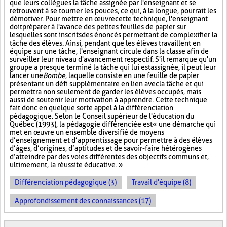
que leurs collègues la tâche assignée par l'enseignant et se
retrouvent à se tourner les pouces, ce qui, à la longue, pourrait les
démotiver. Pour mettre en œuvre cette technique, l'enseignant
doit préparer à l'avance des petites feuilles de papier sur
lesquelles sont inscrits des énoncés permettant de complexifier la
tâche des élèves. Ainsi, pendant que les élèves travaillent en
équipe sur une tâche, l'enseignant circule dans la classe afin de
surveiller leur niveau d'avancement respectif. S'il remarque qu'un
groupe a presque terminé la tâche qui lui est assignée, il peut leur
lancer une
Bombe
, laquelle consiste en une feuille de papier
présentant un défi supplémentaire en lien avec la tâche et qui
permettra non seulement de garder les élèves occupés, mais
aussi de soutenir leur motivation à apprendre. Cette technique
fait donc en quelque sorte appel à la différenciation
pédagogique. Selon le Conseil supérieur de l'éducation du
Québec (1993), la pédagogie différenciée est « une démarche qui
met en œuvre un ensemble diversifié de moyens
d’enseignement et d’apprentissage pour permettre à des élèves
d’âges, d’origines, d’aptitudes et de savoir-faire hétérogènes
d’atteindre par des voies différentes des objectifs communs et,
ultimement, la réussite éducative. »
Différenciation pédagogique (3)
Travail d'équipe (8)
Approfondissement des connaissances (17)