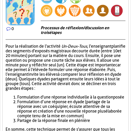
Processus de réflexion/discussion en
0
trois étapes
Pour la réalisation de l'activité
Un-Deux-Tous
, l'enseignant planifie
des segments d'exposés magistraux de courte durée (entre 10 et
20 minutes) portant sur la matière du cours. Ensuite, il pose une
question ou propose une courte tâche aux élèves. Il alloue une
minute pour y réfléchir seul (un). Cette étape est importante car
elle permet à l'élève de formuler une réponse élaborée. Puis,
l'enseignant invite les élèves à comparer leur réflexion en dyade
(deux). Quelques dyades partagent ensuite leurs idées à tout le
groupe (tous). Cette activité devrait donc se décliner en trois
grandes étapes :
Formulation d'une réponse individuelle à la question posée
Formulation d’une réponse en dyade (partage de la
réponse avec un coéquipier, écoute attentive de sa
réponse et création d'une nouvelle réponse plus élaborée
compte tenu de la mise en commun)
Partage de la réponse finale en plénière
En somme, cette technique permet de s'assurer que tous les