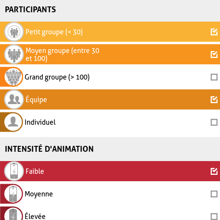
PARTICIPANTS
Petit groupe (< 30)
Moyen groupe (entre 30
et 100)
Grand groupe (> 100)
Équipe
Individuel
INTENSITÉ D'ANIMATION
Faible
Moyenne
Élevée