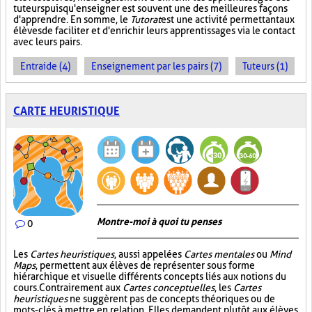
tuteurs puisqu'enseigner est souvent une des meilleures façons
d'apprendre. En somme, le
Tutorat
est une activité permettant aux
élèves de faciliter et d'enrichir leurs apprentissages via le contact
avec leurs pairs.
Entraide (4)
Enseignement par les pairs (7)
Tuteurs (1)
CARTE HEURISTIQUE
Montre-moi à quoi tu penses
0
Les
Cartes heuristiques
, aussi appelées
Cartes mentales
ou
Mind
Maps
, permettent aux élèves de représenter sous forme
hiérarchique et visuelle différents concepts liés aux notions du
cours. Contrairement aux
Cartes conceptuelles
, les
Cartes
heuristiques
ne suggèrent pas de concepts théoriques ou de
mots-clés à mettre en relation. Elles demandent plutôt aux élèves