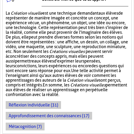
La
Création visuelle
est une technique demandant aux élèves de
représenter de manière imagée et concrète un concept, une
expérience vécue, un phénomène, un objet, une idée ou encore,
une technologie. Cette représentation peut très bien s'inspirer de
la réalité, comme elle peut provenir de l'imaginaire des élèves.
De plus, elle peut prendre diverses formes selon les notions qui
doivent être représentées : une affiche, un dessin, un collage, une
vidéo, une maquette, une sculpture, une reproduction miniature,
etc. Non seulement les
Créations visuelles
peuvent servir
à concrétiser des concepts appris, mais elles peuvent
aussi permettre aux élèves d'exprimer leurs pensées,
leurs convictions, leurs expériences ou encore des questions qui
sont encore sans réponse pour eux. Une telle activité permet à
l'enseignant ainsi qu'aux autres élèves de voir comment les
apprentissages des auteurs de la
Création visuelle
sont perçus,
compris et intégrés. En somme, les
Créations visuelles
permettent
aux élèves de réaliser un apprentissage en perpétuelle
confrontation avec la réalité.
Réflexion individuelle (31)
Approfondissement des connaissances (17)
Métacognition (7)