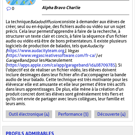
Alpha Bravo Charlie
0
La technique
Baladodiffusion
consiste à demander aux élèves de
créer, seul ou en équipe, des fichiers audio ou vidéo sur un sujet
précis. Cela leur permet d'apprendre à faire de la recherche, à
structurer un texte clair et concis, à faire la séquence d'un fichier
audio ou vidéo et à être de bons présentateurs. Il existe plusieurs
logiciels de production de balados, tels que
Audacity
(
https://www.audacityteam.org
), Vegas
(
https://www.vegascreativesoftware.com/fr-ca/
) et
GarageBand,
pour les
Mac
seulement
(
https://apps.apple.com/ca/app/garageband/id408709785
). Si
l'objectif est de réaliser un fichier vidéo, les élèves doivent
inclure des images dans leur fichier afin d'accompagner la bande
audio de leur balado. Cette technique est très motivante pour les
élèves car elle est amusante et elle leur permet d'être très actifs
dans leurs apprentissages. De plus, elle mène à la création d'un
produit concret dont les élèves sont généralement très fiers et
qu'ils ont envie de partager avec leurs collègues, leur famille et
leurs amis.
Outil électronique (4)
Performance (3)
Découverte (4)
PROFILS ADMIRABLES