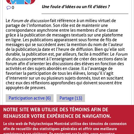
Une foule d’idées ou un fil d’idées ?
0
Le
Forum de discussion
fait référence à un milieu virtuel de
partage de l’information. Son rôle est de maintenir une
correspondance asynchrone entre les membres d’une classe
grâce à la publication de messages textuels sur une plateforme
en ligne. Les publications apparaissent sous forme de fils de
messages qui se succèdent avec la mention du nom de l’auteur
de la publication, la date et l’heure de diffusion. Bien qu’elle soit
durable, la publication est, par ailleurs, facile à modifier. Le
Forum
de discussion
permet à l’enseignant de créer des sections dans le
forum afin d’orienter les discussions des élèves en fonction des
activités et des sujets abordés en classe. Il a l’avantage de
favoriser la participation de tous les élèves, lorsqu’il s’agit
d’intervenir sur un ou plusieurs sujets donnés, tout en suscitant
chez eux des réflexions approfondies qui doivent souvent être
appuyées de preuves.
Participation active (6)
Partage (13)
Outil électronique (4)
NOTRE SITE WEB UTILISE DES TÉMOINS AFIN DE
REHAUSSER VOTRE EXPÉRIENCE DE NAVIGATION.
Le site web de Polytechnique Montréal utilise des témoins de connexion
afin de recueillir des statistiques générales et offrir une meilleure