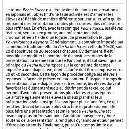
Le terme
Pecha Kucha
est l’équivalent du mot « conversation »
en japonais et l’objectif d’une telle activité est d’amener les
élèves à réfléchir de manière différente sur leur sujet, afin qu’ils
préparent des présentations orales plus courtes, plus créatives et
plus raffinées. En effet, avec la technique
Pecha Kucha
, les élèves
réalisent, seuls ou en groupe, une présentation orale
chronométrée à l’aide d’un logiciel de présentation tel que
PowerPoint
ou
Keynote
. Généralement, la contrainte imposée par
la méthode traditionnelle du
Pecha Kucha
est celle du 20x20, soit
20 diapositives de 20 secondes chacune. Évidemment, il est
possible de modifier le nombre de diapositives totales de la
présentation ou même leur durée. Par contre, il faut savoir que le
principe du
Pecha Kucha
repose sur la contrainte de temps
imposée à une diapositive, dont la durée doit être comprise entre
20 et 30 secondes. Cette façon de procéder oblige les élèves à
repenser la façon de présenter leur contenu. Puisque le temps de
présentation d’une diapositive est très limité, les élèves doivent
favoriser les éléments visuels au détriment du texte, ce qui
permet d’avoir des présentations plus claires et plus épurées.
Cela force également les élèves à mieux planifier leur
présentation orale ainsi qu’à la pratiquer plus d’une fois, ce qui
rend leur travail beaucoup plus structuré et professionnel. De
plus, faire une présentation selon le mode
Pecha Kucha
est
beaucoup plus intéressant pour l’auditoire puisque le rythme
soutenu de la présentation la rend plus dynamique et leur permet
d’être plus attentifs. Finalement, puisqu’un temps limite est