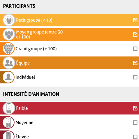
PARTICIPANTS
Petit groupe (< 30)
Moyen groupe (entre 30
et 100)
Grand groupe (> 100)
Équipe
Individuel
INTENSITÉ D'ANIMATION
Faible
Moyenne
Élevée