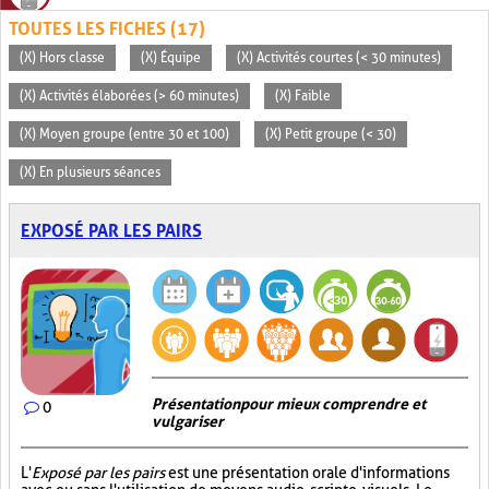
TOUTES LES FICHES (17)
(X) Hors classe
(X) Équipe
(X) Activités courtes (< 30 minutes)
(X) Activités élaborées (> 60 minutes)
(X) Faible
(X) Moyen groupe (entre 30 et 100)
(X) Petit groupe (< 30)
(X) En plusieurs séances
EXPOSÉ PAR LES PAIRS
Présentation pour mieux comprendre et
0
vulgariser
L'
Exposé par les pairs
est une présentation orale d'informations