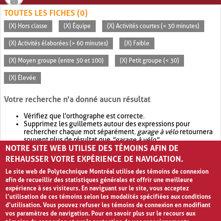
TOUTES LES FICHES (0)
(X) Hors classe
(X) Équipe
(X) Activités courtes (< 30 minutes)
(X) Activités élaborées (> 60 minutes)
(X) Faible
(X) Moyen groupe (entre 30 et 100)
(X) Petit groupe (< 30)
(X) Élevée
Votre recherche n'a donné aucun résultat
Vérifiez que l'orthographe est correcte.
Supprimez les guillemets autour des expressions pour
rechercher chaque mot séparément.
garage à vélo
retournera
souvent plus de résultat que
"garage à vélo"
.
NOTRE SITE WEB UTILISE DES TÉMOINS AFIN DE
Envisagez d'élargir votre recherche avec
OR
.
garage OR vélo
retournera souvent plus de résultat que
garage à vélo
.
REHAUSSER VOTRE EXPÉRIENCE DE NAVIGATION.
Le site web de Polytechnique Montréal utilise des témoins de connexion
afin de recueillir des statistiques générales et offrir une meilleure
expérience à ses visiteurs. En naviguant sur le site, vous acceptez
l’utilisation de ces témoins selon les modalités spécifiées aux conditions
d’utilisation. Vous pouvez refuser les témoins de connexion en modifiant
vos paramètres de navigation. Pour en savoir plus sur le recours aux