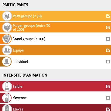
PARTICIPANTS
Petit groupe (< 30)
Moyen groupe (entre 30
et 100)
Grand groupe (> 100)
Équipe
Individuel
INTENSITÉ D'ANIMATION
Faible
Moyenne
Élevée