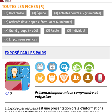
TOUTES LES FICHES (5)
(X) Hors classe
(X) Équipe
(X) Activités courtes (< 30 minutes)
(X) Activités développées (Entre 30 et 60 minutes)
(X) Grand groupe (> 100)
(X) Faible
(X) Individuel
(X) En plusieurs séances
EXPOSÉ PAR LES PAIRS
Présentation pour mieux comprendre et
0
vulgariser
L'
Exposé par les pairs
est une présentation orale d'informations