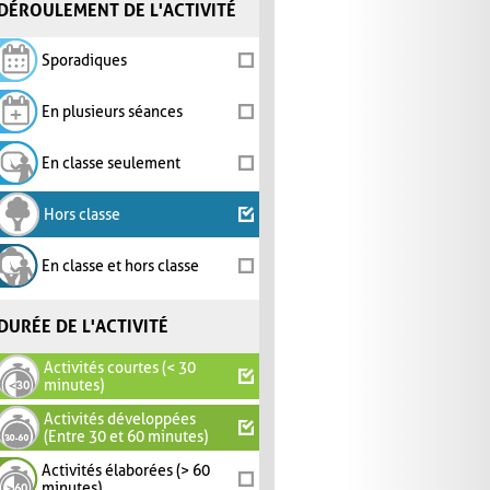
DÉROULEMENT DE L'ACTIVITÉ
Sporadiques
En plusieurs séances
En classe seulement
Hors classe
En classe et hors classe
DURÉE DE L'ACTIVITÉ
Activités courtes (< 30
minutes)
Activités développées
(Entre 30 et 60 minutes)
Activités élaborées (> 60
minutes)