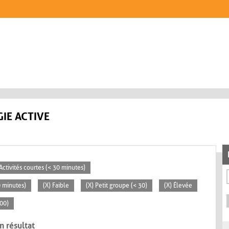
IE ACTIVE
 Activités courtes (< 30 minutes)
0 minutes)
(X) Faible
(X) Petit groupe (< 30)
(X) Élevée
100)
n résultat