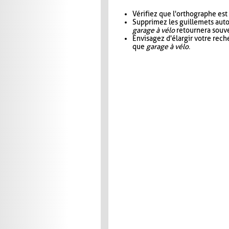
Vérifiez que l'orthographe est
Supprimez les guillemets aut
garage à vélo
retournera souve
Envisagez d'élargir votre rec
que
garage à vélo
.