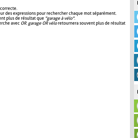
 correcte.
our des expressions pour rechercher chaque mot séparément.
nt plus de résultat que
"garage à vélo"
.
herche avec
OR
.
garage OR vélo
retournera souvent plus de résultat