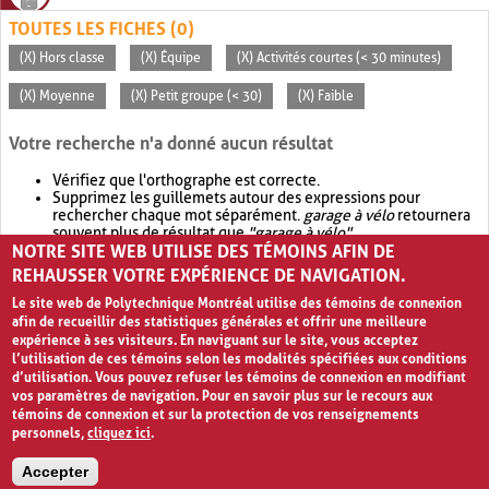
TOUTES LES FICHES (0)
(X) Hors classe
(X) Équipe
(X) Activités courtes (< 30 minutes)
(X) Moyenne
(X) Petit groupe (< 30)
(X) Faible
Votre recherche n'a donné aucun résultat
Vérifiez que l'orthographe est correcte.
Supprimez les guillemets autour des expressions pour
rechercher chaque mot séparément.
garage à vélo
retournera
souvent plus de résultat que
"garage à vélo"
.
NOTRE SITE WEB UTILISE DES TÉMOINS AFIN DE
Envisagez d'élargir votre recherche avec
OR
.
garage OR vélo
retournera souvent plus de résultat que
garage à vélo
.
REHAUSSER VOTRE EXPÉRIENCE DE NAVIGATION.
Le site web de Polytechnique Montréal utilise des témoins de connexion
afin de recueillir des statistiques générales et offrir une meilleure
expérience à ses visiteurs. En naviguant sur le site, vous acceptez
l’utilisation de ces témoins selon les modalités spécifiées aux conditions
d’utilisation. Vous pouvez refuser les témoins de connexion en modifiant
vos paramètres de navigation. Pour en savoir plus sur le recours aux
témoins de connexion et sur la protection de vos renseignements
personnels,
cliquez ici
.
Avis de confidentialité et conditions d’utilisation
Accepter