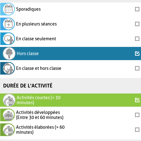
Sporadiques
En plusieurs séances
En classe seulement
Hors classe
En classe et hors classe
DURÉE DE L'ACTIVITÉ
Activités courtes (< 30
minutes)
Activités développées
(Entre 30 et 60 minutes)
Activités élaborées (> 60
minutes)