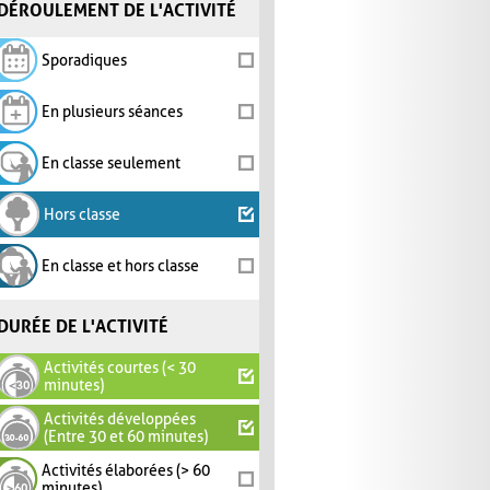
DÉROULEMENT DE L'ACTIVITÉ
Sporadiques
En plusieurs séances
En classe seulement
Hors classe
En classe et hors classe
DURÉE DE L'ACTIVITÉ
Activités courtes (< 30
minutes)
Activités développées
(Entre 30 et 60 minutes)
Activités élaborées (> 60
minutes)