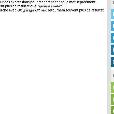
our des expressions pour rechercher chaque mot séparément.
nt plus de résultat que
"garage à vélo"
.
herche avec
OR
.
garage OR vélo
retournera souvent plus de résultat