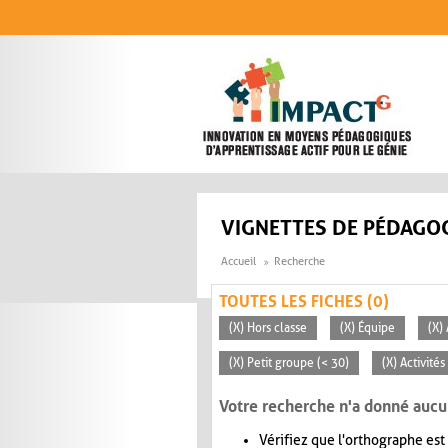
Aller au contenu principal
VIGNETTES DE PÉDAGOG
Accueil
Recherche
TOUTES LES FICHES (0)
(X) Hors classe
(X) Équipe
(X)
(X) Petit groupe (< 30)
(X) Activité
Votre recherche n'a donné aucu
Vérifiez que l'orthographe est