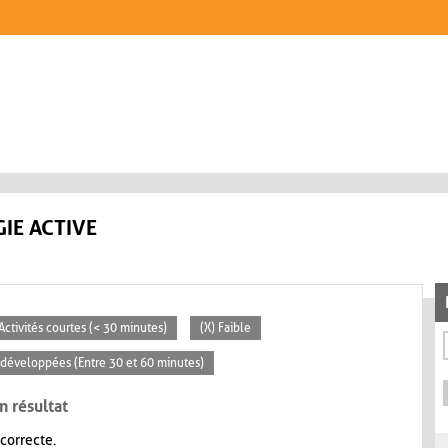
IE ACTIVE
 Activités courtes (< 30 minutes)
(X) Faible
s développées (Entre 30 et 60 minutes)
n résultat
 correcte.