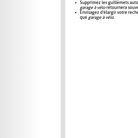
Supprimez les guillemets aut
garage à vélo
retournera souve
Envisagez d'élargir votre rec
que
garage à vélo
.