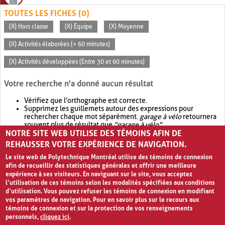
TOUTES LES FICHES (0)
(X) Hors classe
(X) Équipe
(X) Moyenne
(X) Activités élaborées (> 60 minutes)
(X) Activités développées (Entre 30 et 60 minutes)
Votre recherche n'a donné aucun résultat
Vérifiez que l'orthographe est correcte.
Supprimez les guillemets autour des expressions pour
rechercher chaque mot séparément.
garage à vélo
retournera
souvent plus de résultat que
"garage à vélo"
.
NOTRE SITE WEB UTILISE DES TÉMOINS AFIN DE
Envisagez d'élargir votre recherche avec
OR
.
garage OR vélo
retournera souvent plus de résultat que
garage à vélo
.
REHAUSSER VOTRE EXPÉRIENCE DE NAVIGATION.
Le site web de Polytechnique Montréal utilise des témoins de connexion
afin de recueillir des statistiques générales et offrir une meilleure
expérience à ses visiteurs. En naviguant sur le site, vous acceptez
l’utilisation de ces témoins selon les modalités spécifiées aux conditions
d’utilisation. Vous pouvez refuser les témoins de connexion en modifiant
vos paramètres de navigation. Pour en savoir plus sur le recours aux
témoins de connexion et sur la protection de vos renseignements
personnels,
cliquez ici
.
Avis de confidentialité et conditions d’utilisation