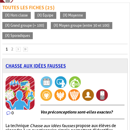
TOUTES LES FICHES (25)
(X) Hors classe
(X) Équipe
(X) Moyenne
(X) Grand groupe (> 100)
(X) Moyen groupe (entre 30 et 100)
(X) Sporadiques
PAGES
1
2
›
»
CHASSE AUX IDÉES FAUSSES
Vos préconceptions sont-elles exactes ?
0
La technique
Chasse aux idées fausses
propose aux élèves de