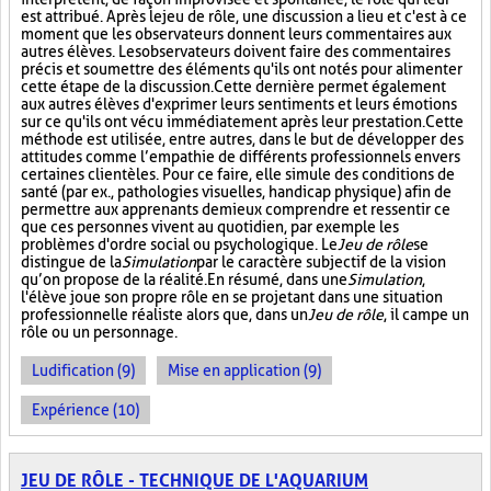
est attribué. Après le jeu de rôle, une discussion a lieu et c'est à ce
moment que les observateurs donnent leurs commentaires aux
autres élèves. Les observateurs doivent faire des commentaires
précis et soumettre des éléments qu'ils ont notés pour alimenter
cette étape de la discussion. Cette dernière permet également
aux autres élèves d'exprimer leurs sentiments et leurs émotions
sur ce qu'ils ont vécu immédiatement après leur prestation. Cette
méthode est utilisée, entre autres, dans le but de développer des
attitudes comme l’empathie de différents professionnels envers
certaines clientèles. Pour ce faire, elle simule des conditions de
santé (par ex., pathologies visuelles, handicap physique) afin de
permettre aux apprenants de mieux comprendre et ressentir ce
que ces personnes vivent au quotidien, par exemple les
problèmes d'ordre social ou psychologique. Le
Jeu de rôle
se
distingue de la
Simulation
par le caractère subjectif de la vision
qu’on propose de la réalité. En résumé, dans une
Simulation
,
l'élève joue son propre rôle en se projetant dans une situation
professionnelle réaliste alors que, dans un
Jeu de rôle
, il campe un
rôle ou un personnage.
Ludification (9)
Mise en application (9)
Expérience (10)
JEU DE RÔLE - TECHNIQUE DE L'AQUARIUM