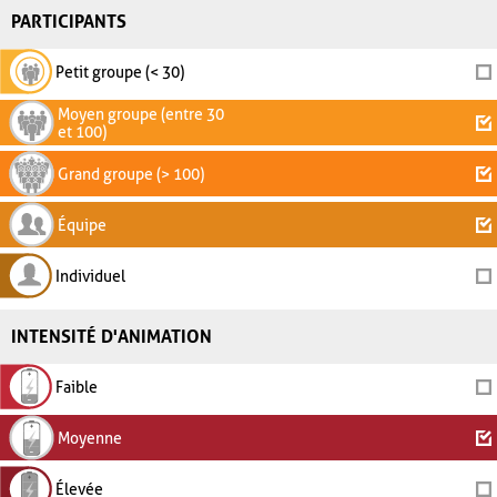
PARTICIPANTS
Petit groupe (< 30)
Moyen groupe (entre 30
et 100)
Grand groupe (> 100)
Équipe
Individuel
INTENSITÉ D'ANIMATION
Faible
Moyenne
Élevée