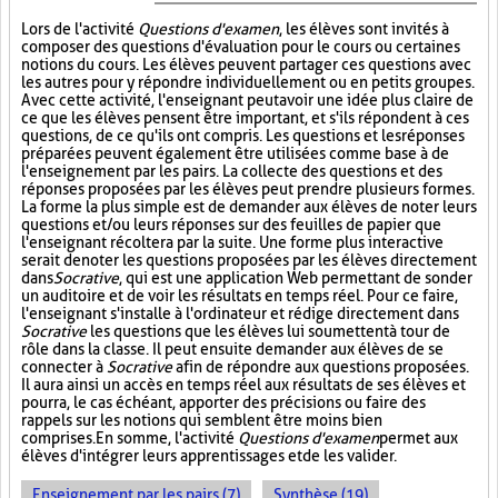
Lors de l'activité
Questions d'examen
, les élèves sont invités à
composer des questions d'évaluation pour le cours ou certaines
notions du cours. Les élèves peuvent partager ces questions avec
les autres pour y répondre individuellement ou en petits groupes.
Avec cette activité, l'enseignant peut avoir une idée plus claire de
ce que les élèves pensent être important, et s'ils répondent à ces
questions, de ce qu'ils ont compris. Les questions et les réponses
préparées peuvent également être utilisées comme base à de
l'enseignement par les pairs. La collecte des questions et des
réponses proposées par les élèves peut prendre plusieurs formes.
La forme la plus simple est de demander aux élèves de noter leurs
questions et/ou leurs réponses sur des feuilles de papier que
l'enseignant récoltera par la suite. Une forme plus interactive
serait de noter les questions proposées par les élèves directement
dans
Socrative
, qui est une application Web permettant de sonder
un auditoire et de voir les résultats en temps réel. Pour ce faire,
l'enseignant s'installe à l'ordinateur et rédige directement dans
Socrative
les questions que les élèves lui soumettent à tour de
rôle dans la classe. Il peut ensuite demander aux élèves de se
connecter à
Socrative
afin de répondre aux questions proposées.
Il aura ainsi un accès en temps réel aux résultats de ses élèves et
pourra, le cas échéant, apporter des précisions ou faire des
rappels sur les notions qui semblent être moins bien
comprises. En somme, l'activité
Questions d'examen
permet aux
élèves d'intégrer leurs apprentissages et de les valider.
Enseignement par les pairs (7)
Synthèse (19)