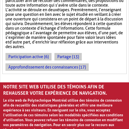
particulier afin de récolter des commentaires, des propositions ou
toute autre information qui s’avère utile dans le contexte.
L’activité se déroule en deux étapes. Premièrement, l’enseignant
pose une question en lien avec le sujet étudié en veillant à créer
une ouverture qui consistera en un point de départ à la discussion
qui suivra. Deuxièmement, les élèves répondent à cette question
dans un contexte d’échange d’informations. Cette formule
pédagogique a l’avantage de permettre aux élèves, d’une part, de
s’exprimer de manière spontanée pour faire valoir leurs idées
et d’autre part, d’enrichir leur réflexion grâce aux interventions
des autres.
Participation active (6)
Partage (13)
Approfondissement des connaissances (17)
PAGES
NOTRE SITE WEB UTILISE DES TÉMOINS AFIN DE
1
2
›
»
REHAUSSER VOTRE EXPÉRIENCE DE NAVIGATION.
Le site web de Polytechnique Montréal utilise des témoins de connexion
afin de recueillir des statistiques générales et offrir une meilleure
expérience à ses visiteurs. En naviguant sur le site, vous acceptez
l’utilisation de ces témoins selon les modalités spécifiées aux conditions
d’utilisation. Vous pouvez refuser les témoins de connexion en modifiant
vos paramètres de navigation. Pour en savoir plus sur le recours aux