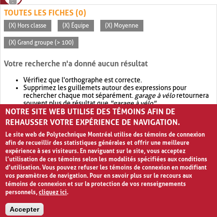
TOUTES LES FICHES (0)
(X) Hors classe
(X) Équipe
(X) Moyenne
(X) Grand groupe (> 100)
Votre recherche n'a donné aucun résultat
Vérifiez que l'orthographe est correcte.
Supprimez les guillemets autour des expressions pour
rechercher chaque mot séparément.
garage à vélo
retournera
souvent plus de résultat que
"garage à vélo"
.
NOTRE SITE WEB UTILISE DES TÉMOINS AFIN DE
Envisagez d'élargir votre recherche avec
OR
.
garage OR vélo
retournera souvent plus de résultat que
garage à vélo
.
REHAUSSER VOTRE EXPÉRIENCE DE NAVIGATION.
Le site web de Polytechnique Montréal utilise des témoins de connexion
afin de recueillir des statistiques générales et offrir une meilleure
expérience à ses visiteurs. En naviguant sur le site, vous acceptez
l’utilisation de ces témoins selon les modalités spécifiées aux conditions
d’utilisation. Vous pouvez refuser les témoins de connexion en modifiant
vos paramètres de navigation. Pour en savoir plus sur le recours aux
témoins de connexion et sur la protection de vos renseignements
personnels,
cliquez ici
.
Avis de confidentialité et conditions d’utilisation
Accepter