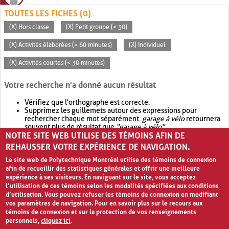
TOUTES LES FICHES (0)
(X) Hors classe
(X) Petit groupe (< 30)
(X) Activités élaborées (> 60 minutes)
(X) Individuel
(X) Activités courtes (< 30 minutes)
Votre recherche n'a donné aucun résultat
Vérifiez que l'orthographe est correcte.
Supprimez les guillemets autour des expressions pour
rechercher chaque mot séparément.
garage à vélo
retournera
souvent plus de résultat que
"garage à vélo"
.
NOTRE SITE WEB UTILISE DES TÉMOINS AFIN DE
Envisagez d'élargir votre recherche avec
OR
.
garage OR vélo
retournera souvent plus de résultat que
garage à vélo
.
REHAUSSER VOTRE EXPÉRIENCE DE NAVIGATION.
Le site web de Polytechnique Montréal utilise des témoins de connexion
afin de recueillir des statistiques générales et offrir une meilleure
expérience à ses visiteurs. En naviguant sur le site, vous acceptez
l’utilisation de ces témoins selon les modalités spécifiées aux conditions
d’utilisation. Vous pouvez refuser les témoins de connexion en modifiant
vos paramètres de navigation. Pour en savoir plus sur le recours aux
témoins de connexion et sur la protection de vos renseignements
personnels,
cliquez ici
.
Avis de confidentialité et conditions d’utilisation