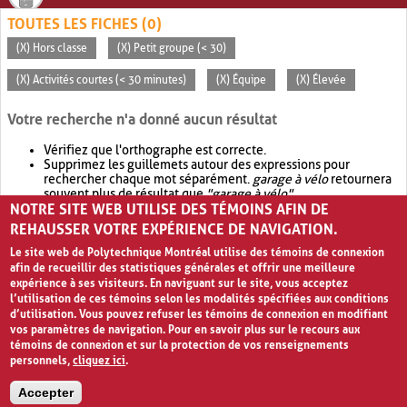
TOUTES LES FICHES (0)
(X) Hors classe
(X) Petit groupe (< 30)
(X) Activités courtes (< 30 minutes)
(X) Équipe
(X) Élevée
Votre recherche n'a donné aucun résultat
Vérifiez que l'orthographe est correcte.
Supprimez les guillemets autour des expressions pour
rechercher chaque mot séparément.
garage à vélo
retournera
souvent plus de résultat que
"garage à vélo"
.
NOTRE SITE WEB UTILISE DES TÉMOINS AFIN DE
Envisagez d'élargir votre recherche avec
OR
.
garage OR vélo
retournera souvent plus de résultat que
garage à vélo
.
REHAUSSER VOTRE EXPÉRIENCE DE NAVIGATION.
Le site web de Polytechnique Montréal utilise des témoins de connexion
afin de recueillir des statistiques générales et offrir une meilleure
expérience à ses visiteurs. En naviguant sur le site, vous acceptez
l’utilisation de ces témoins selon les modalités spécifiées aux conditions
d’utilisation. Vous pouvez refuser les témoins de connexion en modifiant
vos paramètres de navigation. Pour en savoir plus sur le recours aux
témoins de connexion et sur la protection de vos renseignements
personnels,
cliquez ici
.
Avis de confidentialité et conditions d’utilisation
Accepter