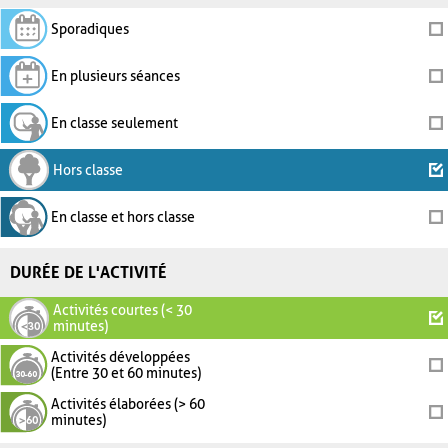
Sporadiques
En plusieurs séances
En classe seulement
Hors classe
En classe et hors classe
DURÉE DE L'ACTIVITÉ
Activités courtes (< 30
minutes)
Activités développées
(Entre 30 et 60 minutes)
Activités élaborées (> 60
minutes)