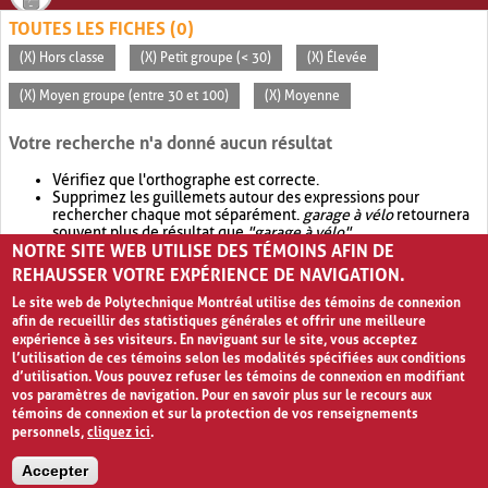
TOUTES LES FICHES (0)
(X) Hors classe
(X) Petit groupe (< 30)
(X) Élevée
(X) Moyen groupe (entre 30 et 100)
(X) Moyenne
Votre recherche n'a donné aucun résultat
Vérifiez que l'orthographe est correcte.
Supprimez les guillemets autour des expressions pour
rechercher chaque mot séparément.
garage à vélo
retournera
souvent plus de résultat que
"garage à vélo"
.
NOTRE SITE WEB UTILISE DES TÉMOINS AFIN DE
Envisagez d'élargir votre recherche avec
OR
.
garage OR vélo
retournera souvent plus de résultat que
garage à vélo
.
REHAUSSER VOTRE EXPÉRIENCE DE NAVIGATION.
Le site web de Polytechnique Montréal utilise des témoins de connexion
afin de recueillir des statistiques générales et offrir une meilleure
expérience à ses visiteurs. En naviguant sur le site, vous acceptez
l’utilisation de ces témoins selon les modalités spécifiées aux conditions
d’utilisation. Vous pouvez refuser les témoins de connexion en modifiant
vos paramètres de navigation. Pour en savoir plus sur le recours aux
témoins de connexion et sur la protection de vos renseignements
personnels,
cliquez ici
.
Avis de confidentialité et conditions d’utilisation
Accepter