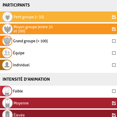
PARTICIPANTS
Petit groupe (< 30)
Moyen groupe (entre 30
et 100)
Grand groupe (> 100)
Équipe
Individuel
INTENSITÉ D'ANIMATION
Faible
Moyenne
Élevée