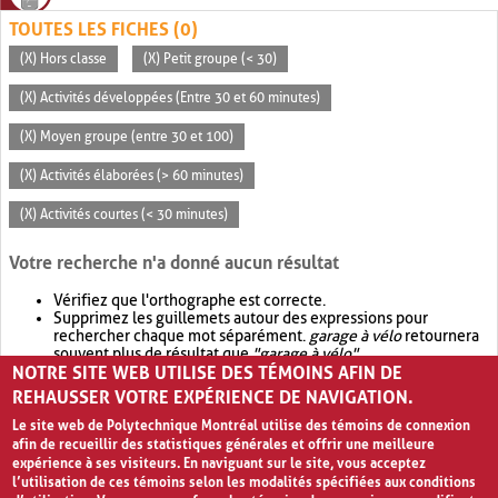
TOUTES LES FICHES (0)
(X) Hors classe
(X) Petit groupe (< 30)
(X) Activités développées (Entre 30 et 60 minutes)
(X) Moyen groupe (entre 30 et 100)
(X) Activités élaborées (> 60 minutes)
(X) Activités courtes (< 30 minutes)
Votre recherche n'a donné aucun résultat
Vérifiez que l'orthographe est correcte.
Supprimez les guillemets autour des expressions pour
rechercher chaque mot séparément.
garage à vélo
retournera
souvent plus de résultat que
"garage à vélo"
.
NOTRE SITE WEB UTILISE DES TÉMOINS AFIN DE
Envisagez d'élargir votre recherche avec
OR
.
garage OR vélo
retournera souvent plus de résultat que
garage à vélo
.
REHAUSSER VOTRE EXPÉRIENCE DE NAVIGATION.
Le site web de Polytechnique Montréal utilise des témoins de connexion
afin de recueillir des statistiques générales et offrir une meilleure
expérience à ses visiteurs. En naviguant sur le site, vous acceptez
l’utilisation de ces témoins selon les modalités spécifiées aux conditions