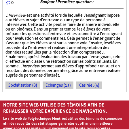
Bonjour ! Première question :
0
L'
Interview
est une activité lors de laquelle l'enseignant impose
aux élèves un sujet d'entrevue ou un type de personne à
interviewer. Cette activité peut se faire de manière individuelle
ou en binômes. Dans un premier temps, les élèves doivent
préparer les questions d'entrevue et les soumettre à l'enseignant
pour évaluation et commentaires. Cela permet à l'enseignant de
s'assurer que les élèves sont sur la bonne voie. Ensuite, les élèves
procèdent à l’entrevue et réalisent une interprétation des
données recueillies par la rédaction d'un compte rendu.
Finalement, après l’évaluation des travaux par l’enseignant, celui-
ci effectue en classe une rétroaction sur les points saillants. En
somme, l'
Interview
permet aux élèves d'approfondir un sujet en
récoltant des données pertinentes grâce à une entrevue réalisée
auprès de personnes d'intérêt.
Socialisation (8)
Échanges (13)
Cas réel (4)
PAGES
NOTRE SITE WEB UTILISE DES TÉMOINS AFIN DE
1
2
›
»
REHAUSSER VOTRE EXPÉRIENCE DE NAVIGATION.
Le site web de Polytechnique Montréal utilise des témoins de connexion
afin de recueillir des statistiques générales et offrir une meilleure
expérience à ses visiteurs. En naviguant sur le site, vous acceptez