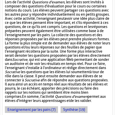
Lors de l'activité
Questions d'examen
, les élèves sont invités à
composer des questions d'évaluation pour le cours ou certaines
notions du cours. Les élèves peuvent partager ces questions avec
les autres pour y répondre individuellement ou en petits groupes.
Avec cette activité, l'enseignant peut avoir une idée plus claire de
ce que les élèves pensent être important, et s'ils répondent à ces
questions, de ce qu'ils ont compris. Les questions et les réponses
préparées peuvent également être utilisées comme base à de
l'enseignement par les pairs. La collecte des questions et des
réponses proposées par les élèves peut prendre plusieurs formes.
La forme la plus simple est de demander aux élèves de noter leurs
questions et/ou leurs réponses sur des feuilles de papier que
l'enseignant récoltera par la suite. Une forme plus interactive
serait de noter les questions proposées par les élèves directement
dans
Socrative
, qui est une application Web permettant de sonder
un auditoire et de voir les résultats en temps réel. Pour ce faire,
l'enseignant s'installe à l'ordinateur et rédige directement dans
Socrative
les questions que les élèves lui soumettent à tour de
rôle dans la classe. Il peut ensuite demander aux élèves de se
connecter à
Socrative
afin de répondre aux questions proposées.
Il aura ainsi un accès en temps réel aux résultats de ses élèves et
pourra, le cas échéant, apporter des précisions ou faire des
rappels sur les notions qui semblent être moins bien
comprises. En somme, l'activité
Questions d'examen
permet aux
élèves d'intégrer leurs apprentissages et de les valider.
Enseignement par les pairs (7)
Synthèse (19)