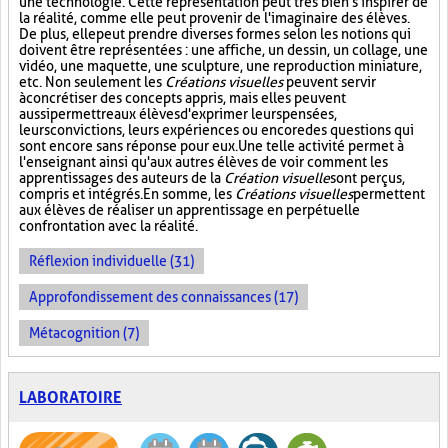
une technologie. Cette représentation peut très bien s'inspirer de
la réalité, comme elle peut provenir de l'imaginaire des élèves.
De plus, elle peut prendre diverses formes selon les notions qui
doivent être représentées : une affiche, un dessin, un collage, une
vidéo, une maquette, une sculpture, une reproduction miniature,
etc. Non seulement les
Créations visuelles
peuvent servir
à concrétiser des concepts appris, mais elles peuvent
aussi permettre aux élèves d'exprimer leurs pensées,
leurs convictions, leurs expériences ou encore des questions qui
sont encore sans réponse pour eux. Une telle activité permet à
l'enseignant ainsi qu'aux autres élèves de voir comment les
apprentissages des auteurs de la
Création visuelle
sont perçus,
compris et intégrés. En somme, les
Créations visuelles
permettent
aux élèves de réaliser un apprentissage en perpétuelle
confrontation avec la réalité.
Réflexion individuelle (31)
Approfondissement des connaissances (17)
Métacognition (7)
LABORATOIRE