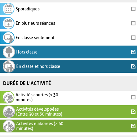
Sporadiques
En plusieurs séances
En classe seulement
Hors classe
En classe et hors classe
DURÉE DE L'ACTIVITÉ
Activités courtes (< 30
minutes)
Activités développées
(Entre 30 et 60 minutes)
Activités élaborées (> 60
minutes)