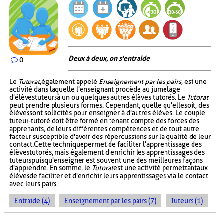
Deux à deux, on s'entraide
0
Le
Tutorat
, également appelé
Enseignement par les pairs
, est une
activité dans laquelle l'enseignant procède au jumelage
d'élèves tuteurs à un ou quelques autres élèves tutorés. Le
Tutorat
peut prendre plusieurs formes. Cependant, quelle qu'elle soit, des
élèves sont sollicités pour enseigner à d'autres élèves. Le couple
tuteur-tutoré doit être formé en tenant compte des forces des
apprenants, de leurs différentes compétences et de tout autre
facteur susceptible d'avoir des répercussions sur la qualité de leur
contact. Cette technique permet de faciliter l'apprentissage des
élèves tutorés, mais également d'enrichir les apprentissages des
tuteurs puisqu'enseigner est souvent une des meilleures façons
d'apprendre. En somme, le
Tutorat
est une activité permettant aux
élèves de faciliter et d'enrichir leurs apprentissages via le contact
avec leurs pairs.
Entraide (4)
Enseignement par les pairs (7)
Tuteurs (1)