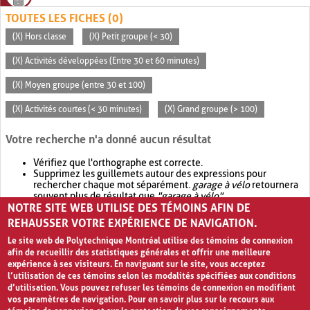
TOUTES LES FICHES (0)
(X) Hors classe
(X) Petit groupe (< 30)
(X) Activités développées (Entre 30 et 60 minutes)
(X) Moyen groupe (entre 30 et 100)
(X) Activités courtes (< 30 minutes)
(X) Grand groupe (> 100)
Votre recherche n'a donné aucun résultat
Vérifiez que l'orthographe est correcte.
Supprimez les guillemets autour des expressions pour
rechercher chaque mot séparément.
garage à vélo
retournera
souvent plus de résultat que
"garage à vélo"
.
NOTRE SITE WEB UTILISE DES TÉMOINS AFIN DE
Envisagez d'élargir votre recherche avec
OR
.
garage OR vélo
retournera souvent plus de résultat que
garage à vélo
.
REHAUSSER VOTRE EXPÉRIENCE DE NAVIGATION.
Le site web de Polytechnique Montréal utilise des témoins de connexion
afin de recueillir des statistiques générales et offrir une meilleure
expérience à ses visiteurs. En naviguant sur le site, vous acceptez
l’utilisation de ces témoins selon les modalités spécifiées aux conditions
d’utilisation. Vous pouvez refuser les témoins de connexion en modifiant
vos paramètres de navigation. Pour en savoir plus sur le recours aux