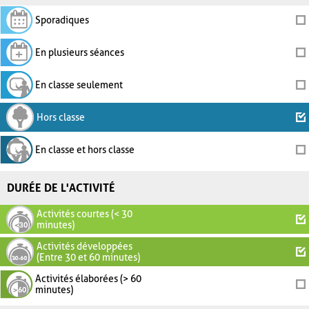
Sporadiques
En plusieurs séances
En classe seulement
Hors classe
En classe et hors classe
DURÉE DE L'ACTIVITÉ
Activités courtes (< 30
minutes)
Activités développées
(Entre 30 et 60 minutes)
Activités élaborées (> 60
minutes)