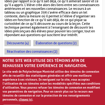
idées par rapport à ce qu’il sait déjà, ce qu’il aimerait savoir et ce
qu’il a appris. L’élève crée alors des liens entre ses connaissances
antérieures et ses nouvelles connaissances. Le recours à un
tableau ou un graphique
SVA
s’avère efficace dans un tel
contexte, dans la mesure où il permet à l’élève d’organiser ses
idées en fonction de ce qu’il sait déjà, de ce qui pique sa
curiosité et de ce qu’il découvre au cours de la leçon. Cette
technique permet également à l’enseignant de découvrir les
idées préconçues des élèves pour pouvoir les corriger, tout en
répondant aux questions qui suscitent leur intérêt.
Découverte (4)
Élaboration de questions (2)
Réactivation des connaissances (2)
Évolution des apprentissages (2)
NOTRE SITE WEB UTILISE DES TÉMOINS AFIN DE
REHAUSSER VOTRE EXPÉRIENCE DE NAVIGATION.
Le site web de Polytechnique Montréal utilise des témoins de connexion
afin de recueillir des statistiques générales et offrir une meilleure
expérience à ses visiteurs. En naviguant sur le site, vous acceptez
l’utilisation de ces témoins selon les modalités spécifiées aux conditions
d’utilisation. Vous pouvez refuser les témoins de connexion en modifiant
vos paramètres de navigation. Pour en savoir plus sur le recours aux
témoins de connexion et sur la protection de vos renseignements
personnels,
cliquez ici
.
Avis de confidentialité et conditions d’utilisation