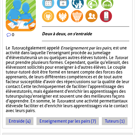
Deux à deux, on s'entraide
0
Le
Tutorat
, également appelé
Enseignement par les pairs
, est une
activité dans laquelle l'enseignant procède au jumelage
d'élèves tuteurs à un ou quelques autres élèves tutorés. Le
Tutorat
peut prendre plusieurs formes. Cependant, quelle qu'elle soit, des
élèves sont sollicités pour enseigner à d'autres élèves. Le couple
tuteur-tutoré doit être formé en tenant compte des forces des
apprenants, de leurs différentes compétences et de tout autre
facteur susceptible d'avoir des répercussions sur la qualité de leur
contact. Cette technique permet de faciliter l'apprentissage des
élèves tutorés, mais également d'enrichir les apprentissages des
tuteurs puisqu'enseigner est souvent une des meilleures façons
d'apprendre. En somme, le
Tutorat
est une activité permettant aux
élèves de faciliter et d'enrichir leurs apprentissages via le contact
avec leurs pairs.
Entraide (4)
Enseignement par les pairs (7)
Tuteurs (1)