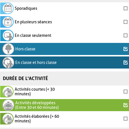
Sporadiques
En plusieurs séances
En classe seulement
Hors classe
En classe et hors classe
DURÉE DE L'ACTIVITÉ
Activités courtes (< 30
minutes)
Activités développées
(Entre 30 et 60 minutes)
Activités élaborées (> 60
minutes)