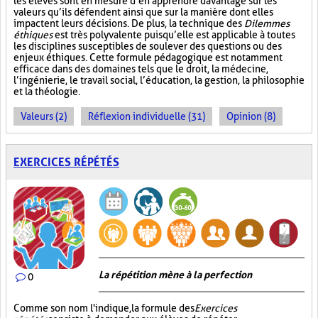
les élèves sont en mesure d’en apprendre davantage sur les
valeurs qu’ils défendent ainsi que sur la manière dont elles
impactent leurs décisions. De plus, la technique des
Dilemmes
éthiques
est très polyvalente puisqu’elle est applicable à toutes
les disciplines susceptibles de soulever des questions ou des
enjeux éthiques. Cette formule pédagogique est notamment
efficace dans des domaines tels que le droit, la médecine,
l’ingénierie, le travail social, l’éducation, la gestion, la philosophie
et la théologie.
Valeurs (2)
Réflexion individuelle (31)
Opinion (8)
EXERCICES RÉPÉTÉS
La répétition mène à la perfection
0
Comme son nom l'indique, la formule des
Exercices