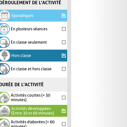
DÉROULEMENT DE L'ACTIVITÉ
Sporadiques
En plusieurs séances
En classe seulement
Hors classe
En classe et hors classe
DURÉE DE L'ACTIVITÉ
Activités courtes (< 30
minutes)
Activités développées
(Entre 30 et 60 minutes)
Activités élaborées (> 60
minutes)