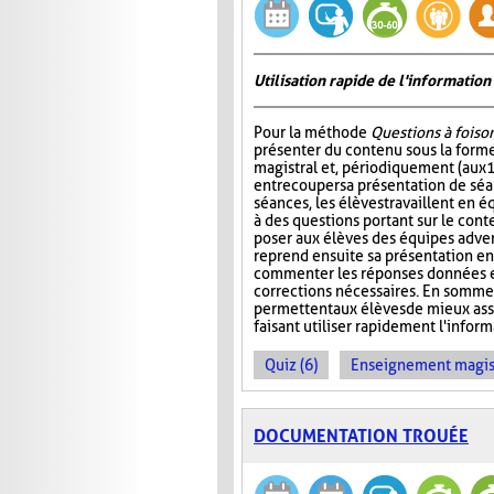
Utilisation rapide de l'informati
Pour la méthode
Questions à foiso
présenter du contenu sous la for
magistral et, périodiquement (aux 
entrecouper sa présentation de séa
séances, les élèves travaillent en é
à des questions portant sur le cont
poser aux élèves des équipes adver
reprend ensuite sa présentation en
commenter les réponses données et
corrections nécessaires. En somme
permettent aux élèves de mieux ass
faisant utiliser rapidement l'info
Quiz (6)
Enseignement magist
DOCUMENTATION TROUÉE