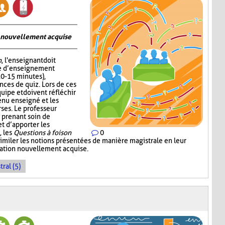
on nouvellement acquise
n
, l'enseignant doit
me d’enseignement
10-15 minutes),
nces de quiz. Lors de ces
quipe et doivent réfléchir
enu enseigné et les
ses. Le professeur
 prenant soin de
 d’apporter les
, les
Questions à foison
0
imiler les notions présentées de manière magistrale en leur
rmation nouvellement acquise.
ral (5)