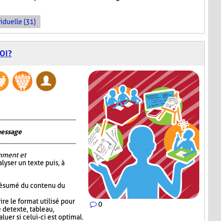
iduelle (31)
OI?
message
mment et
alyser un texte puis, à
 résumé du contenu du
re le format utilisé pour
0
 de texte, tableau,
luer si celui-ci est optimal.