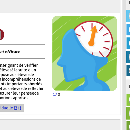
 et efficace
nseignant de vérifier
èves à la suite d'un
opose aux élèves de
rs incompréhensions de
ents importants abordés
t aux élèves de réfléchir
ructurer leur pensée de
0
notions apprises.
iduelle (31)