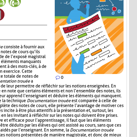
ée
consiste à fournir aux
notes de cours qu’ils
de de l’exposé magistral
es éléments manquants
ent à des mots-clés, à de
un exercice. Cette
ce totale de notes de
0
ntation trouée
a
 de leur permettre de réfléchir sur les notions enseignées. En
e en note que certains éléments et non l’ensemble des notes, ils
leur apprend l’enseignant et déduire les éléments qui manquent.
e la technique
Documentation trouée
est comparée à celle de
plète des notes de cours, elle présente l’avantage de motiver ces
s incite à être plus attentifs à la présentation et, surtout, les
n les invitant à réfléchir sur les notes qui doivent être prises.
ive et efficace pour l’apprentissage, il faut que les éléments
être déduits par les élèves qui ont assisté au cours, sans que ces
aidés par l’enseignant. En somme, la
Documentation trouée
 les notions présentées de manière magistrale, et donc de mieux