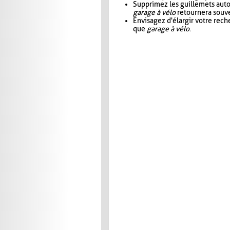
Supprimez les guillemets aut
garage à vélo
retournera souve
Envisagez d'élargir votre rec
que
garage à vélo
.