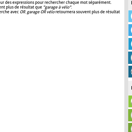
our des expressions pour rechercher chaque mot séparément.
nt plus de résultat que
"garage à vélo"
.
herche avec
OR
.
garage OR vélo
retournera souvent plus de résultat