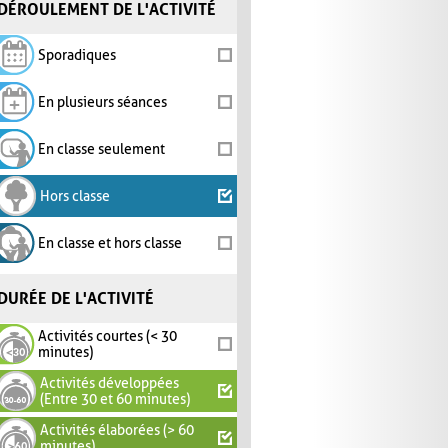
DÉROULEMENT DE L'ACTIVITÉ
Sporadiques
En plusieurs séances
En classe seulement
Hors classe
En classe et hors classe
DURÉE DE L'ACTIVITÉ
Activités courtes (< 30
minutes)
Activités développées
(Entre 30 et 60 minutes)
Activités élaborées (> 60
minutes)