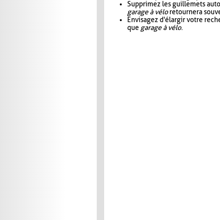
Supprimez les guillemets aut
garage à vélo
retournera souve
Envisagez d'élargir votre rec
que
garage à vélo
.