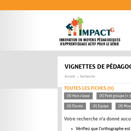
Aller au contenu principal
VIGNETTES DE PÉDAGOG
Accueil
Recherche
TOUTES LES FICHES (0)
(X) Hors classe
(X) Petit groupe (< 
(X) Élevée
(X) Équipe
(X) Mo
Votre recherche n'a donné aucu
Vérifiez que l'orthographe est