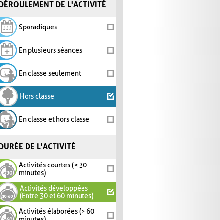
DÉROULEMENT DE L'ACTIVITÉ
Sporadiques
En plusieurs séances
En classe seulement
Hors classe
En classe et hors classe
DURÉE DE L'ACTIVITÉ
Activités courtes (< 30
minutes)
Activités développées
(Entre 30 et 60 minutes)
Activités élaborées (> 60
minutes)