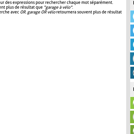
our des expressions pour rechercher chaque mot séparément.
nt plus de résultat que
"garage à vélo"
.
herche avec
OR
.
garage OR vélo
retournera souvent plus de résultat