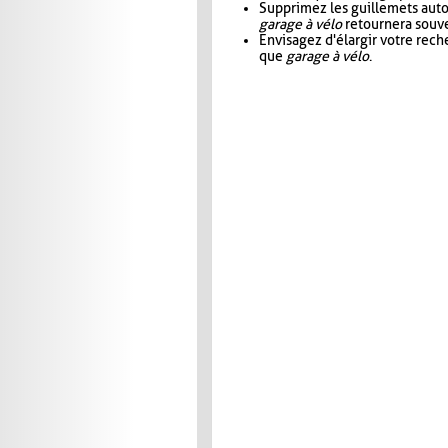
Supprimez les guillemets aut
garage à vélo
retournera souve
Envisagez d'élargir votre rec
que
garage à vélo
.