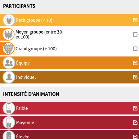
PARTICIPANTS
Petit groupe (< 30)
Moyen groupe (entre 30
et 100)
Grand groupe (> 100)
Équipe
Individuel
INTENSITÉ D'ANIMATION
Faible
Moyenne
Élevée