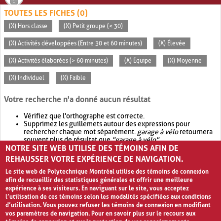
TOUTES LES FICHES (0)
(X) Hors classe
(X) Petit groupe (< 30)
(X) Activités développées (Entre 30 et 60 minutes)
(X) Élevée
(X) Activités élaborées (> 60 minutes)
(X) Équipe
(X) Moyenne
(X) Individuel
(X) Faible
Votre recherche n'a donné aucun résultat
Vérifiez que l'orthographe est correcte.
Supprimez les guillemets autour des expressions pour
rechercher chaque mot séparément.
garage à vélo
retournera
souvent plus de résultat que
"garage à vélo"
.
NOTRE SITE WEB UTILISE DES TÉMOINS AFIN DE
Envisagez d'élargir votre recherche avec
OR
.
garage OR vélo
retournera souvent plus de résultat que
garage à vélo
.
REHAUSSER VOTRE EXPÉRIENCE DE NAVIGATION.
Le site web de Polytechnique Montréal utilise des témoins de connexion
afin de recueillir des statistiques générales et offrir une meilleure
expérience à ses visiteurs. En naviguant sur le site, vous acceptez
l’utilisation de ces témoins selon les modalités spécifiées aux conditions
d’utilisation. Vous pouvez refuser les témoins de connexion en modifiant
vos paramètres de navigation. Pour en savoir plus sur le recours aux