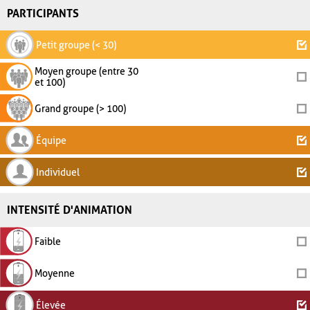
PARTICIPANTS
Petit groupe (< 30)
Moyen groupe (entre 30
et 100)
Grand groupe (> 100)
Équipe
Individuel
INTENSITÉ D'ANIMATION
Faible
Moyenne
Élevée