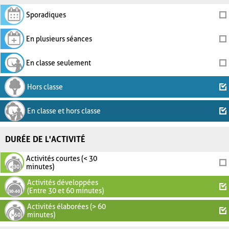
Sporadiques
En plusieurs séances
En classe seulement
Hors classe
En classe et hors classe
DURÉE DE L'ACTIVITÉ
Activités courtes (< 30
minutes)
Activités développées
(Entre 30 et 60 minutes)
Activités élaborées (> 60
minutes)