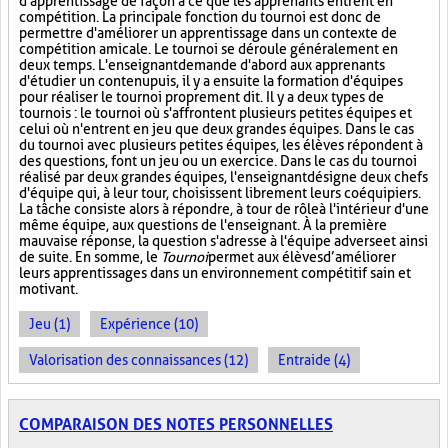
d'apprentissage de façon à ce que les apprenants entrent en
compétition. La principale fonction du tournoi est donc de
permettre d'améliorer un apprentissage dans un contexte de
compétition amicale. Le tournoi se déroule généralement en
deux temps. L'enseignant demande d'abord aux apprenants
d'étudier un contenu puis, il y a ensuite la formation d'équipes
pour réaliser le tournoi proprement dit. Il y a deux types de
tournois : le tournoi où s'affrontent plusieurs petites équipes et
celui où n'entrent en jeu que deux grandes équipes. Dans le cas
du tournoi avec plusieurs petites équipes, les élèves répondent à
des questions, font un jeu ou un exercice. Dans le cas du tournoi
réalisé par deux grandes équipes, l'enseignant désigne deux chefs
d'équipe qui, à leur tour, choisissent librement leurs coéquipiers.
La tâche consiste alors à répondre, à tour de rôle à l'intérieur d'une
même équipe, aux questions de l'enseignant. À la première
mauvaise réponse, la question s'adresse à l'équipe adverse et ainsi
de suite. En somme, le
Tournoi
permet aux élèves d’améliorer
leurs apprentissages dans un environnement compétitif sain et
motivant.
Jeu (1)
Expérience (10)
Valorisation des connaissances (12)
Entraide (4)
COMPARAISON DES NOTES PERSONNELLES