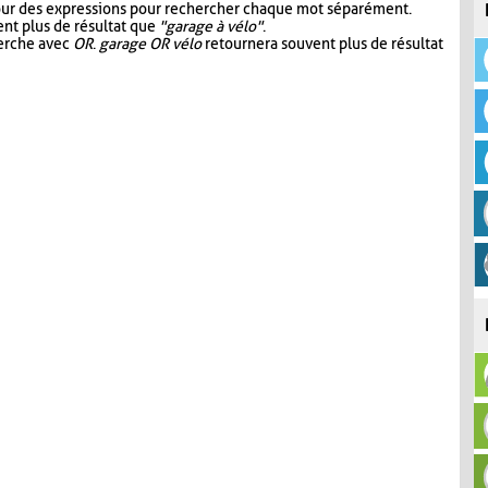
our des expressions pour rechercher chaque mot séparément.
nt plus de résultat que
"garage à vélo"
.
herche avec
OR
.
garage OR vélo
retournera souvent plus de résultat