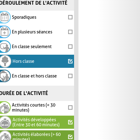
DÉROULEMENT DE L'ACTIVITÉ
Sporadiques
En plusieurs séances
En classe seulement
Hors classe
En classe et hors classe
DURÉE DE L'ACTIVITÉ
Activités courtes (< 30
minutes)
Activités développées
(Entre 30 et 60 minutes)
Activités élaborées (> 60
minutes)