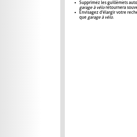
Supprimez les guillemets aut
garage à vélo
retournera souve
Envisagez d'élargir votre rec
que
garage à vélo
.