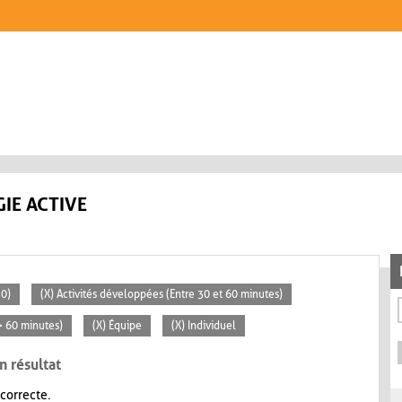
IE ACTIVE
30)
(X) Activités développées (Entre 30 et 60 minutes)
(> 60 minutes)
(X) Équipe
(X) Individuel
n résultat
 correcte.