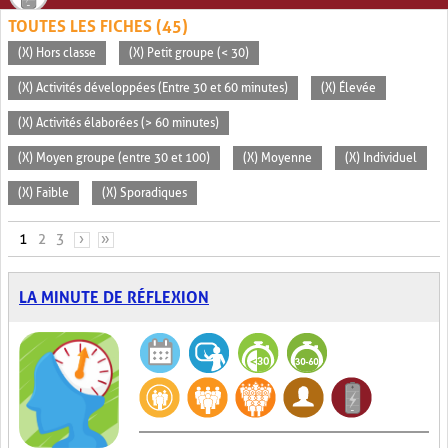
TOUTES LES FICHES (45)
(X) Hors classe
(X) Petit groupe (< 30)
(X) Activités développées (Entre 30 et 60 minutes)
(X) Élevée
(X) Activités élaborées (> 60 minutes)
(X) Moyen groupe (entre 30 et 100)
(X) Moyenne
(X) Individuel
(X) Faible
(X) Sporadiques
PAGES
1
2
3
›
»
LA MINUTE DE RÉFLEXION