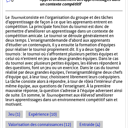
0
un contexte compétitif
Le
Tournoi
consiste en l'organisation du groupe et des tâches
d'apprentissage de façon à ce que les apprenants entrent en
compétition. La principale fonction du tournoi est donc de
permettre d'améliorer un apprentissage dans un contexte de
compétition amicale. Le tournoi se déroule généralement en
deux temps. L'enseignant demande d'abord aux apprenants
d'étudier un contenu puis, il y a ensuite la formation d'équipes
pour réaliser le tournoi proprement dit. Il y a deux types de
tournois : le tournoi où s'affrontent plusieurs petites équipes et
celui où n'entrent en jeu que deux grandes équipes. Dans le cas
du tournoi avec plusieurs petites équipes, les élèves répondent à
des questions, font un jeu ou un exercice. Dans le cas du tournoi
réalisé par deux grandes équipes, l'enseignant désigne deux chefs
d'équipe qui, à leur tour, choisissent librement leurs coéquipiers.
La tâche consiste alors à répondre, à tour de rôle à l'intérieur d'une
même équipe, aux questions de l'enseignant. À la première
mauvaise réponse, la question s'adresse à l'équipe adverse et ainsi
de suite. En somme, le
Tournoi
permet aux élèves d’améliorer
leurs apprentissages dans un environnement compétitif sain et
motivant.
Jeu (1)
Expérience (10)
Valorisation des connaissances (12)
Entraide (4)