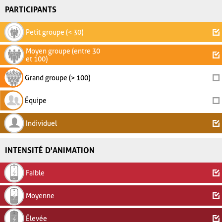
PARTICIPANTS
Petit groupe (< 30)
Moyen groupe (entre 30
et 100)
Grand groupe (> 100)
Équipe
Individuel
INTENSITÉ D'ANIMATION
Faible
Moyenne
Élevée