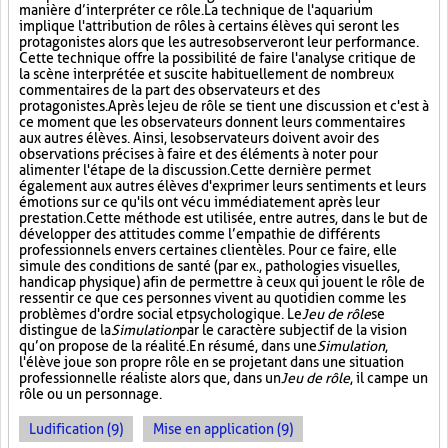
manière d’interpréter ce rôle. La technique de l'aquarium
implique l'attribution de rôles à certains élèves qui seront les
protagonistes alors que les autres observeront leur performance.
Cette technique offre la possibilité de faire l'analyse critique de
la scène interprétée et suscite habituellement de nombreux
commentaires de la part des observateurs et des
protagonistes. Après le jeu de rôle se tient une discussion et c'est à
ce moment que les observateurs donnent leurs commentaires
aux autres élèves. Ainsi, les observateurs doivent avoir des
observations précises à faire et des éléments à noter pour
alimenter l'étape de la discussion. Cette dernière permet
également aux autres élèves d'exprimer leurs sentiments et leurs
émotions sur ce qu'ils ont vécu immédiatement après leur
prestation. Cette méthode est utilisée, entre autres, dans le but de
développer des attitudes comme l’empathie de différents
professionnels envers certaines clientèles. Pour ce faire, elle
simule des conditions de santé (par ex., pathologies visuelles,
handicap physique) afin de permettre à ceux qui jouent le rôle de
ressentir ce que ces personnes vivent au quotidien comme les
problèmes d'ordre social et psychologique. Le
Jeu de rôle
se
distingue de la
Simulation
par le caractère subjectif de la vision
qu’on propose de la réalité. En résumé, dans une
Simulation
,
l'élève joue son propre rôle en se projetant dans une situation
professionnelle réaliste alors que, dans un
Jeu de rôle
, il campe un
rôle ou un personnage.
Ludification (9)
Mise en application (9)