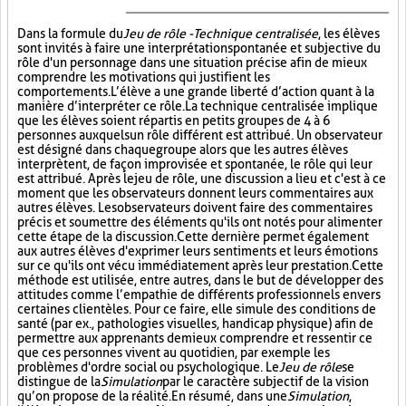
Dans la formule du
Jeu de rôle - Technique centralisée
, les élèves
sont invités à faire une interprétation spontanée et subjective du
rôle d'un personnage dans une situation précise afin de mieux
comprendre les motivations qui justifient les
comportements. L’élève a une grande liberté d’action quant à la
manière d’interpréter ce rôle. La technique centralisée implique
que les élèves soient répartis en petits groupes de 4 à 6
personnes auxquels un rôle différent est attribué. Un observateur
est désigné dans chaque groupe alors que les autres élèves
interprètent, de façon improvisée et spontanée, le rôle qui leur
est attribué. Après le jeu de rôle, une discussion a lieu et c'est à ce
moment que les observateurs donnent leurs commentaires aux
autres élèves. Les observateurs doivent faire des commentaires
précis et soumettre des éléments qu'ils ont notés pour alimenter
cette étape de la discussion. Cette dernière permet également
aux autres élèves d'exprimer leurs sentiments et leurs émotions
sur ce qu'ils ont vécu immédiatement après leur prestation. Cette
méthode est utilisée, entre autres, dans le but de développer des
attitudes comme l’empathie de différents professionnels envers
certaines clientèles. Pour ce faire, elle simule des conditions de
santé (par ex., pathologies visuelles, handicap physique) afin de
permettre aux apprenants de mieux comprendre et ressentir ce
que ces personnes vivent au quotidien, par exemple les
problèmes d'ordre social ou psychologique. Le
Jeu de rôle
se
distingue de la
Simulation
par le caractère subjectif de la vision
qu’on propose de la réalité. En résumé, dans une
Simulation
,