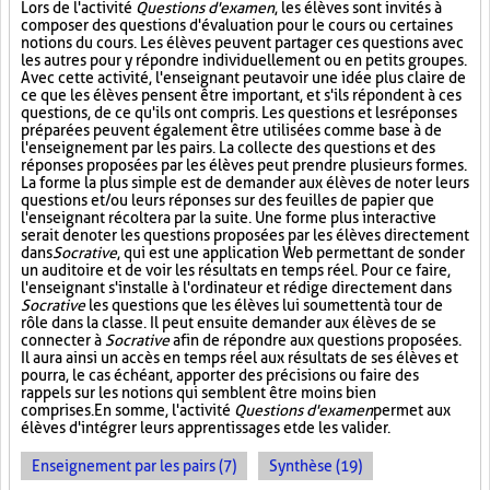
Lors de l'activité
Questions d'examen
, les élèves sont invités à
composer des questions d'évaluation pour le cours ou certaines
notions du cours. Les élèves peuvent partager ces questions avec
les autres pour y répondre individuellement ou en petits groupes.
Avec cette activité, l'enseignant peut avoir une idée plus claire de
ce que les élèves pensent être important, et s'ils répondent à ces
questions, de ce qu'ils ont compris. Les questions et les réponses
préparées peuvent également être utilisées comme base à de
l'enseignement par les pairs. La collecte des questions et des
réponses proposées par les élèves peut prendre plusieurs formes.
La forme la plus simple est de demander aux élèves de noter leurs
questions et/ou leurs réponses sur des feuilles de papier que
l'enseignant récoltera par la suite. Une forme plus interactive
serait de noter les questions proposées par les élèves directement
dans
Socrative
, qui est une application Web permettant de sonder
un auditoire et de voir les résultats en temps réel. Pour ce faire,
l'enseignant s'installe à l'ordinateur et rédige directement dans
Socrative
les questions que les élèves lui soumettent à tour de
rôle dans la classe. Il peut ensuite demander aux élèves de se
connecter à
Socrative
afin de répondre aux questions proposées.
Il aura ainsi un accès en temps réel aux résultats de ses élèves et
pourra, le cas échéant, apporter des précisions ou faire des
rappels sur les notions qui semblent être moins bien
comprises. En somme, l'activité
Questions d'examen
permet aux
élèves d'intégrer leurs apprentissages et de les valider.
Enseignement par les pairs (7)
Synthèse (19)