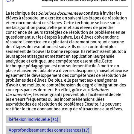
La technique des
Solutions documentées
consiste à inviter les
élèves à résoudre un exercice en suivant les étapes de résolution
et en documentant ces étapes. Cette technique se base sur la
métacagonition puisqu'elle permet aux élèves de prendre
conscience de leurs stratégies de résolution de problèmes en se
questionnant sur les étapes à suivre. Les élèves doivent donc
résoudre l'exercice en explicitant clairement pourquoi chacune
des étapes de résolution est suivie. Ils ne se contentent plus
seulement de trouver la bonne réponse. Ils réfléchissent plutôt à
leurs apprentissages et mettent en application leur pensée
analytique et critique, une compétence essentielle. Cette
technique pédagogique est non seulement facile à mettre en
place et aisément adaptée à diverses disciplines, mais elle favorise
également le développement des compétences de résolution de
problèmes des élèves. De plus, elle permet aux enseignants
d'avoir une meilleure compréhension du degré d'intégration des
concepts par ces derniers. En effet, grâce aux
Solutions
documentées
, les enseignants peuvent plus facilement déceler
les erreurs fréquentes ou les incompréhensions liées
aux méthodes de résolution de problèmes. Ensuite, ils peuvent
rectifier le tir en donnant beaucoup de rétroactions aux élèves.
Réflexion individuelle (31)
Approfondissement des connaissances (17)