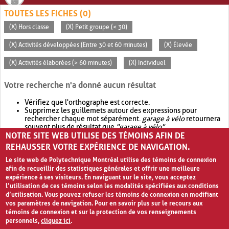
TOUTES LES FICHES (0)
(X) Hors classe
(X) Petit groupe (< 30)
(X) Activités développées (Entre 30 et 60 minutes)
(X) Élevée
(X) Activités élaborées (> 60 minutes)
(X) Individuel
Votre recherche n'a donné aucun résultat
Vérifiez que l'orthographe est correcte.
Supprimez les guillemets autour des expressions pour
rechercher chaque mot séparément.
garage à vélo
retournera
souvent plus de résultat que
"garage à vélo"
.
NOTRE SITE WEB UTILISE DES TÉMOINS AFIN DE
Envisagez d'élargir votre recherche avec
OR
.
garage OR vélo
retournera souvent plus de résultat que
garage à vélo
.
REHAUSSER VOTRE EXPÉRIENCE DE NAVIGATION.
Le site web de Polytechnique Montréal utilise des témoins de connexion
afin de recueillir des statistiques générales et offrir une meilleure
expérience à ses visiteurs. En naviguant sur le site, vous acceptez
l’utilisation de ces témoins selon les modalités spécifiées aux conditions
d’utilisation. Vous pouvez refuser les témoins de connexion en modifiant
vos paramètres de navigation. Pour en savoir plus sur le recours aux
témoins de connexion et sur la protection de vos renseignements
personnels,
cliquez ici
.
Avis de confidentialité et conditions d’utilisation