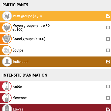
PARTICIPANTS
Petit groupe (< 30)
Moyen groupe (entre 30
et 100)
Grand groupe (> 100)
Équipe
Individuel
INTENSITÉ D'ANIMATION
Faible
Moyenne
Élevée