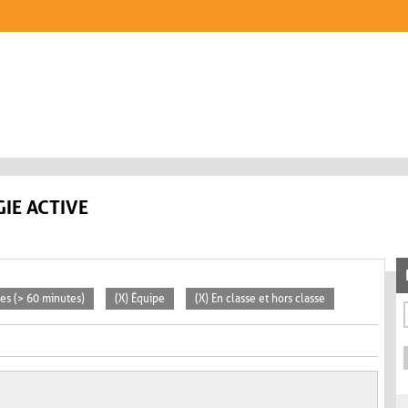
IE ACTIVE
ées (> 60 minutes)
(X) Équipe
(X) En classe et hors classe