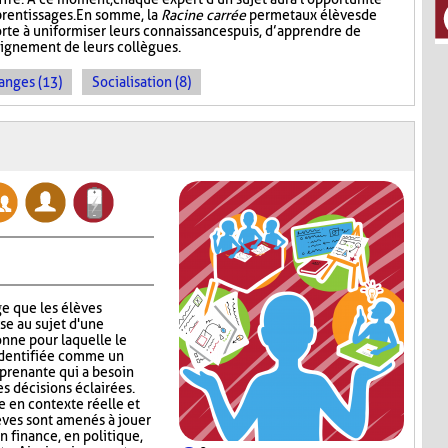
prentissages. En somme, la
Racine carrée
permet aux élèves de
rte à uniformiser leurs connaissances puis, d’apprendre de
seignement de leurs collègues.
anges (13)
Socialisation (8)
e que les élèves
se au sujet d'une
nne pour laquelle le
identifiée comme un
 prenante qui a besoin
s décisions éclairées.
 en contexte réelle et
lèves sont amenés à jouer
en finance, en politique,