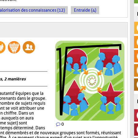
alorisation des connaissances (12)
Entraide (4)
s, 2 manières
autant d’équipes que la
prenants dans le groupe.
 nombre de sujets requis
nt se voit attribuer une
un chiffre. Dans un
 auxquels on aura
me sujet) sont
0
n temps déterminé. Dans
ont démembrés et de nouveaux groupes sont formés, réunissant
ffre. À ce moment, chaque expert d'un sujet aura l'opportunité