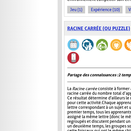
Jeu (1)
Expérience (10)
V
RACINE CARRÉE (OU PUZZLE)
Partage des connaissances : 2 temp
La
Racine carrée
consiste à former 
racine carrée du nombre total d’ap
Ce résultat détermine d'ailleurs le
pour cette activité. Chaque apprena
lettre correspondant à un sujet et 
premier temps, tous les apprenants
assigné la même lettre (donc le mê
regroupés et discutent pendant u
un deuxième temps, les groupes s
cette fois ceux qui ont le même chi