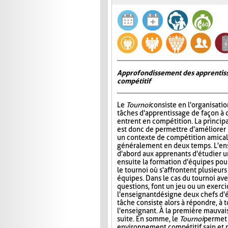
Approfondissement des apprentiss
compétitif
Le
Tournoi
consiste en l'organisati
tâches d'apprentissage de façon à 
entrent en compétition. La princip
est donc de permettre d'améliorer
un contexte de compétition amicale
généralement en deux temps. L'e
d'abord aux apprenants d'étudier un 
ensuite la formation d'équipes pour 
le tournoi où s'affrontent plusieur
équipes. Dans le cas du tournoi ave
questions, font un jeu ou un exerci
l'enseignant désigne deux chefs d'é
tâche consiste alors à répondre, à 
l'enseignant. À la première mauvais
suite. En somme, le
Tournoi
permet 
environnement compétitif sain et 