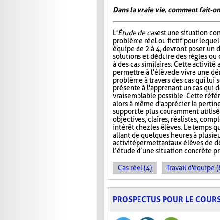
Dans la vraie vie, comment fait-on
L'
Étude de cas
est une situation co
problème réel ou fictif pour lequel
équipe de 2 à 4, devront poser un d
solutions et déduire des règles ou 
à des cas similaires. Cette activité
permettre à l'élève de vivre une d
problème à travers des cas qui lui s
présente à l'apprenant un cas qui do
vraisemblable possible. Cette référe
alors à même d'apprécier la pertin
support le plus couramment utilisé e
objectives, claires, réalistes, compl
intérêt chez les élèves. Le temps qu
allant de quelques heures à plusie
activité permettant aux élèves de 
l’étude d’une situation concrète 
Cas réel (4)
Travail d'équipe (
PROSPECTUS POUR LE COUR