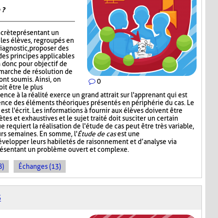
 ?
ncrète présentant un
 les élèves, regroupés en
iagnostic, proposer des
des principes applicables
 a donc pour objectif de
émarche de résolution de
ont soumis. Ainsi, on
0
it être le plus
nce à la réalité exerce un grand attrait sur l'apprenant qui est
ence des éléments théoriques présentés en périphérie du cas. Le
st l'écrit. Les informations à fournir aux élèves doivent être
ètes et exhaustives et le sujet traité doit susciter un certain
e requiert la réalisation de l'étude de cas peut être très variable,
urs semaines. En somme, l'
Étude de cas
est une
développer leurs habiletés de raisonnement et d’analyse via
présentant un problème ouvert et complexe.
8)
Échanges (13)
S