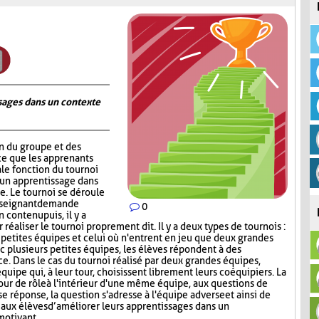
ages dans un contexte
on du groupe et des
ce que les apprenants
ale fonction du tournoi
 un apprentissage dans
. Le tournoi se déroule
nseignant demande
0
contenu puis, il y a
réaliser le tournoi proprement dit. Il y a deux types de tournois :
s petites équipes et celui où n'entrent en jeu que deux grandes
c plusieurs petites équipes, les élèves répondent à des
ce. Dans le cas du tournoi réalisé par deux grandes équipes,
quipe qui, à leur tour, choisissent librement leurs coéquipiers. La
tour de rôle à l'intérieur d'une même équipe, aux questions de
e réponse, la question s'adresse à l'équipe adverse et ainsi de
aux élèves d’améliorer leurs apprentissages dans un
motivant.