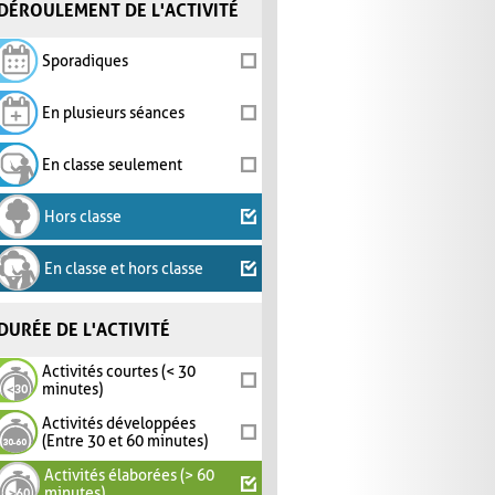
DÉROULEMENT DE L'ACTIVITÉ
Sporadiques
En plusieurs séances
En classe seulement
Hors classe
En classe et hors classe
DURÉE DE L'ACTIVITÉ
Activités courtes (< 30
minutes)
Activités développées
(Entre 30 et 60 minutes)
Activités élaborées (> 60
minutes)