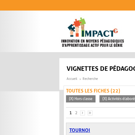
Aller au contenu principal
VIGNETTES DE PÉDAGOG
Accueil
Recherche
TOUTES LES FICHES (22)
(X) Hors classe
(X) Activités élabor
PAGES
1
2
›
»
TOURNOI