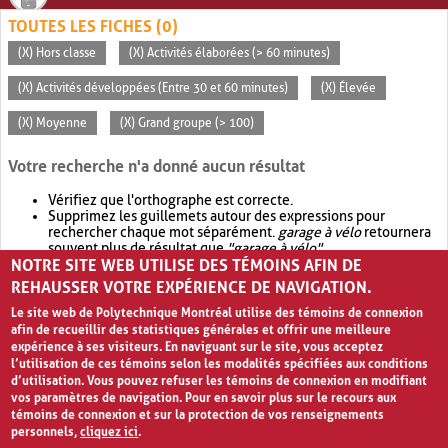
TOUTES LES FICHES (0)
(X) Hors classe
(X) Activités élaborées (> 60 minutes)
(X) Activités développées (Entre 30 et 60 minutes)
(X) Élevée
(X) Moyenne
(X) Grand groupe (> 100)
Votre recherche n'a donné aucun résultat
Vérifiez que l'orthographe est correcte.
Supprimez les guillemets autour des expressions pour
rechercher chaque mot séparément.
garage à vélo
retournera
souvent plus de résultat que
"garage à vélo"
.
NOTRE SITE WEB UTILISE DES TÉMOINS AFIN DE
Envisagez d'élargir votre recherche avec
OR
.
garage OR vélo
retournera souvent plus de résultat que
garage à vélo
.
REHAUSSER VOTRE EXPÉRIENCE DE NAVIGATION.
Le site web de Polytechnique Montréal utilise des témoins de connexion
afin de recueillir des statistiques générales et offrir une meilleure
expérience à ses visiteurs. En naviguant sur le site, vous acceptez
l’utilisation de ces témoins selon les modalités spécifiées aux conditions
d’utilisation. Vous pouvez refuser les témoins de connexion en modifiant
vos paramètres de navigation. Pour en savoir plus sur le recours aux
témoins de connexion et sur la protection de vos renseignements
personnels,
cliquez ici
.
Avis de confidentialité et conditions d’utilisation