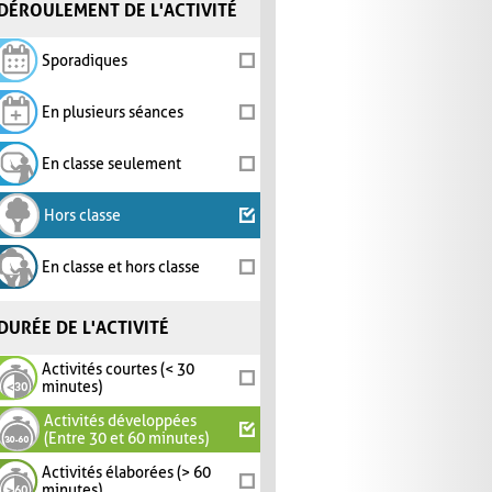
DÉROULEMENT DE L'ACTIVITÉ
Sporadiques
En plusieurs séances
En classe seulement
Hors classe
En classe et hors classe
DURÉE DE L'ACTIVITÉ
Activités courtes (< 30
minutes)
Activités développées
(Entre 30 et 60 minutes)
Activités élaborées (> 60
minutes)