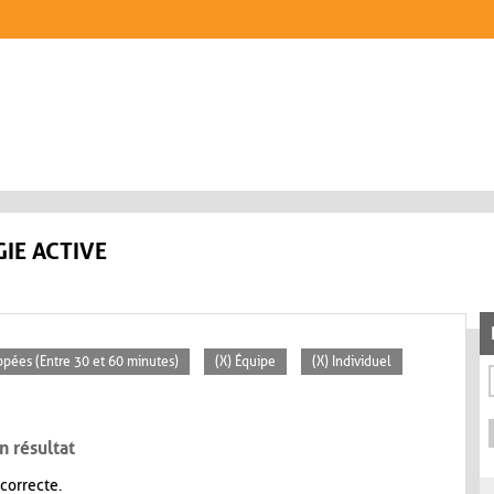
IE ACTIVE
ppées (Entre 30 et 60 minutes)
(X) Équipe
(X) Individuel
n résultat
 correcte.