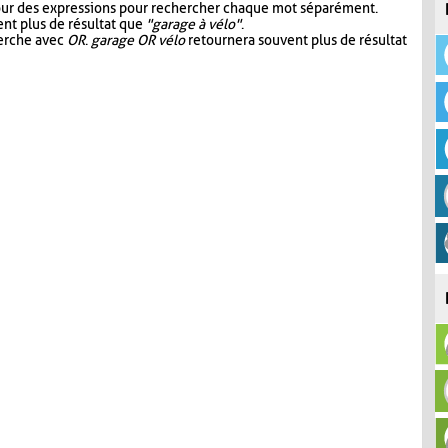
our des expressions pour rechercher chaque mot séparément.
nt plus de résultat que
"garage à vélo"
.
herche avec
OR
.
garage OR vélo
retournera souvent plus de résultat