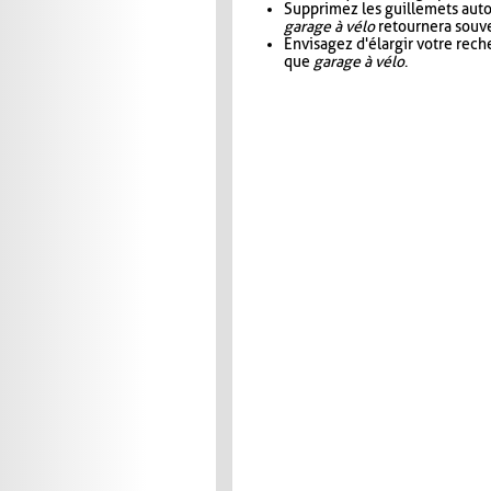
Supprimez les guillemets aut
garage à vélo
retournera souve
Envisagez d'élargir votre rec
que
garage à vélo
.