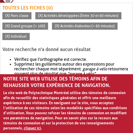
TOUTES LES FICHES (0)
(X) Hors classe
(X) Activités développées (Entre 30 et 60 minutes)
(X) Grand groupe (> 100)
(X) Activités élaborées (> 60 minutes)
(X) Individuel
Votre recherche n'a donné aucun résultat
Vérifiez que l'orthographe est correcte.
Supprimez les guillemets autour des expressions pour
rechercher chaque mot séparément.
garage à vélo
retournera
souvent plus de résultat que
"garage à vélo"
.
NOTRE SITE WEB UTILISE DES TÉMOINS AFIN DE
Envisagez d'élargir votre recherche avec
OR
.
garage OR vélo
retournera souvent plus de résultat que
garage à vélo
.
REHAUSSER VOTRE EXPÉRIENCE DE NAVIGATION.
Le site web de Polytechnique Montréal utilise des témoins de connexion
afin de recueillir des statistiques générales et offrir une meilleure
expérience à ses visiteurs. En naviguant sur le site, vous acceptez
l’utilisation de ces témoins selon les modalités spécifiées aux conditions
d’utilisation. Vous pouvez refuser les témoins de connexion en modifiant
vos paramètres de navigation. Pour en savoir plus sur le recours aux
témoins de connexion et sur la protection de vos renseignements
personnels,
cliquez ici
.
Avis de confidentialité et conditions d’utilisation