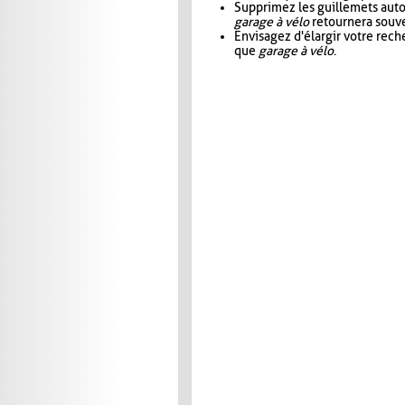
Supprimez les guillemets aut
garage à vélo
retournera souve
Envisagez d'élargir votre rec
que
garage à vélo
.