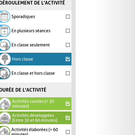
DÉROULEMENT DE L'ACTIVITÉ
Sporadiques
En plusieurs séances
En classe seulement
Hors classe
En classe et hors classe
DURÉE DE L'ACTIVITÉ
Activités courtes (< 30
minutes)
Activités développées
(Entre 30 et 60 minutes)
Activités élaborées (> 60
minutes)