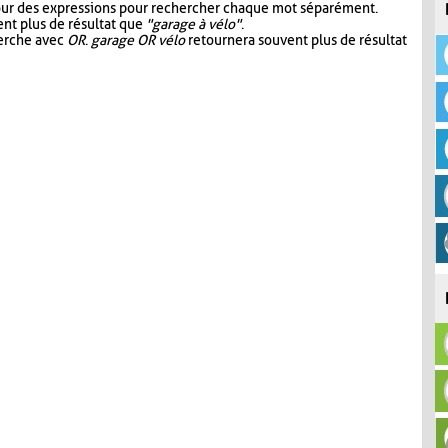
our des expressions pour rechercher chaque mot séparément.
nt plus de résultat que
"garage à vélo"
.
herche avec
OR
.
garage OR vélo
retournera souvent plus de résultat