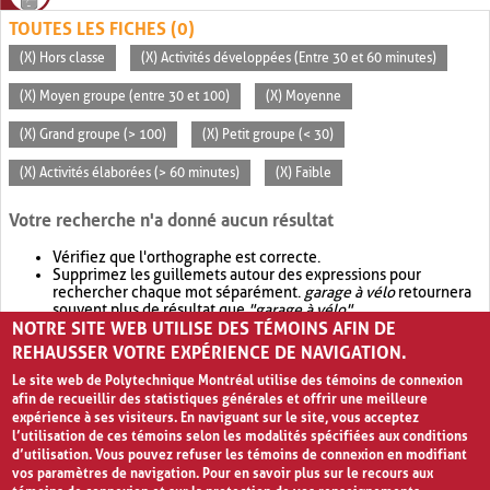
TOUTES LES FICHES (0)
(X) Hors classe
(X) Activités développées (Entre 30 et 60 minutes)
(X) Moyen groupe (entre 30 et 100)
(X) Moyenne
(X) Grand groupe (> 100)
(X) Petit groupe (< 30)
(X) Activités élaborées (> 60 minutes)
(X) Faible
Votre recherche n'a donné aucun résultat
Vérifiez que l'orthographe est correcte.
Supprimez les guillemets autour des expressions pour
rechercher chaque mot séparément.
garage à vélo
retournera
souvent plus de résultat que
"garage à vélo"
.
NOTRE SITE WEB UTILISE DES TÉMOINS AFIN DE
Envisagez d'élargir votre recherche avec
OR
.
garage OR vélo
retournera souvent plus de résultat que
garage à vélo
.
REHAUSSER VOTRE EXPÉRIENCE DE NAVIGATION.
Le site web de Polytechnique Montréal utilise des témoins de connexion
afin de recueillir des statistiques générales et offrir une meilleure
expérience à ses visiteurs. En naviguant sur le site, vous acceptez
l’utilisation de ces témoins selon les modalités spécifiées aux conditions
d’utilisation. Vous pouvez refuser les témoins de connexion en modifiant
vos paramètres de navigation. Pour en savoir plus sur le recours aux