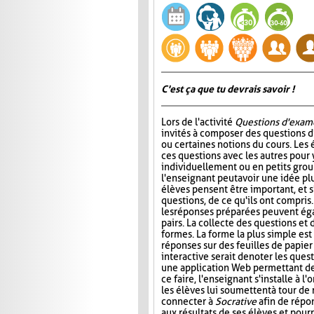
C'est ça que tu devrais savoir !
Lors de l'activité
Questions d'exam
invités à composer des questions d
ou certaines notions du cours. Les
ces questions avec les autres pour
individuellement ou en petits group
l'enseignant peut avoir une idée plu
élèves pensent être important, et s
questions, de ce qu'ils ont compris
les réponses préparées peuvent ég
pairs. La collecte des questions et
formes. La forme la plus simple es
réponses sur des feuilles de papier
interactive serait de noter les que
une application Web permettant de s
ce faire, l'enseignant s'installe à 
les élèves lui soumettent à tour de
connecter à
Socrative
afin de répon
aux résultats de ses élèves et pourr