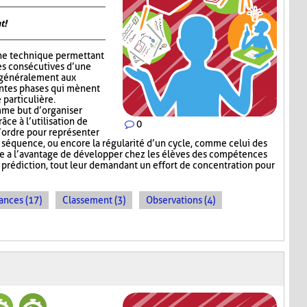
t!
ne technique permettant
es consécutives d’une
e généralement aux
entes phases qui mènent
 particulière.
me but d’organiser
râce à l’utilisation de
0
l’ordre pour représenter
e séquence, ou encore la régularité d’un cycle, comme celui des
e a l’avantage de développer chez les élèves des compétences
e prédiction, tout leur demandant un effort de concentration pour
ances (17)
Classement (3)
Observations (4)