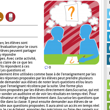
en
, les élèves sont
'évaluation pour le cours
 élèves peuvent partager
 y répondre
es. Avec cette activité,
s claire de ce que les
'ils répondent à ces
0
. Les questions et
alement être utilisées comme base à de l'enseignement par les
 des réponses proposées par les élèves peut prendre plusieurs
t de demander aux élèves de noter leurs questions et/ou leurs
 que l'enseignant récoltera par la suite. Une forme plus
stions proposées par les élèves directement dans
Socrative
, qui est
onder un auditoire et de voir les résultats en temps réel. Pour
l'ordinateur et rédige directement dans
Socrative
les questions que
 rôle dans la classe. Il peut ensuite demander aux élèves de se
dre aux questions proposées. Il aura ainsi un accès en temps réel
a, le cas échéant, apporter des précisions ou faire des rappels sur