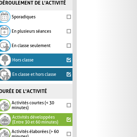
DÉROULEMENT DE L'ACTIVITÉ
Sporadiques
En plusieurs séances
En classe seulement
Hors classe
En classe et hors classe
DURÉE DE L'ACTIVITÉ
Activités courtes (< 30
minutes)
Activités développées
(Entre 30 et 60 minutes)
Activités élaborées (> 60
minutes)