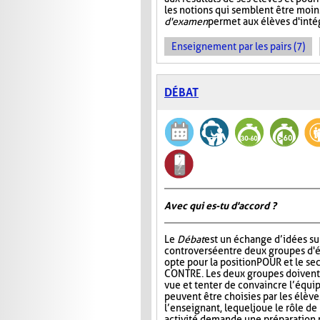
les notions qui semblent être moin
d'examen
permet aux élèves d'intég
Enseignement par les pairs (7)
DÉBAT
Avec qui es-tu d'accord ?
Le
Débat
est un échange d’idées su
controversé entre deux groupes d'é
opte pour la position POUR et le se
CONTRE. Les deux groupes doivent 
vue et tenter de convaincre l’équip
peuvent être choisies par les élèv
l’enseignant, lequel joue le rôle d
activité demande une préparation p