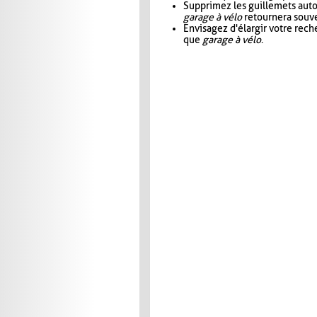
Supprimez les guillemets aut
garage à vélo
retournera souve
Envisagez d'élargir votre rec
que
garage à vélo
.