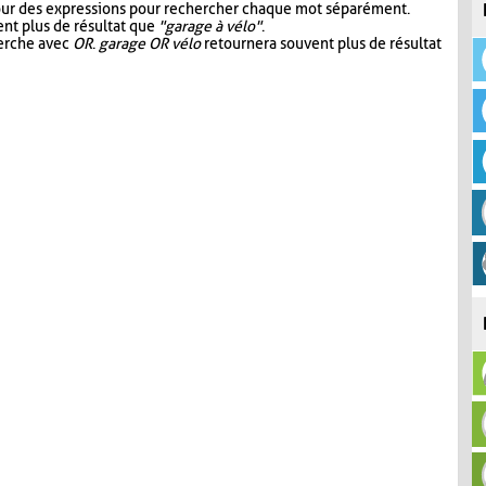
our des expressions pour rechercher chaque mot séparément.
nt plus de résultat que
"garage à vélo"
.
herche avec
OR
.
garage OR vélo
retournera souvent plus de résultat