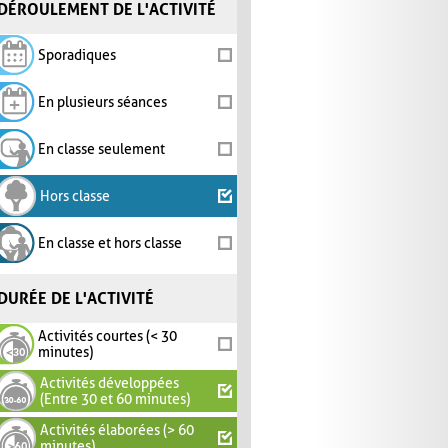
DÉROULEMENT DE L'ACTIVITÉ
Sporadiques
En plusieurs séances
En classe seulement
Hors classe
En classe et hors classe
DURÉE DE L'ACTIVITÉ
Activités courtes (< 30
minutes)
Activités développées
(Entre 30 et 60 minutes)
Activités élaborées (> 60
minutes)