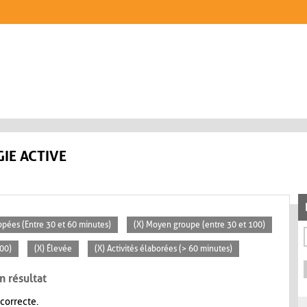
IE ACTIVE
ppées (Entre 30 et 60 minutes)
(X) Moyen groupe (entre 30 et 100)
100)
(X) Élevée
(X) Activités élaborées (> 60 minutes)
n résultat
 correcte.