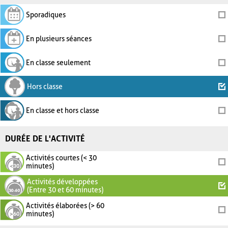
Sporadiques
En plusieurs séances
En classe seulement
Hors classe
En classe et hors classe
DURÉE DE L'ACTIVITÉ
Activités courtes (< 30
minutes)
Activités développées
(Entre 30 et 60 minutes)
Activités élaborées (> 60
minutes)