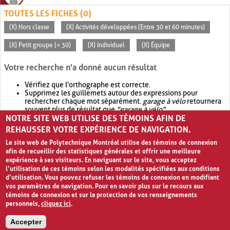
TOUTES LES FICHES (0)
(X) Hors classe
(X) Activités développées (Entre 30 et 60 minutes)
(X) Petit groupe (< 30)
(X) Individuel
(X) Équipe
Votre recherche n'a donné aucun résultat
Vérifiez que l'orthographe est correcte.
Supprimez les guillemets autour des expressions pour
rechercher chaque mot séparément.
garage à vélo
retournera
souvent plus de résultat que
"garage à vélo"
.
NOTRE SITE WEB UTILISE DES TÉMOINS AFIN DE
Envisagez d'élargir votre recherche avec
OR
.
garage OR vélo
retournera souvent plus de résultat que
garage à vélo
.
REHAUSSER VOTRE EXPÉRIENCE DE NAVIGATION.
Le site web de Polytechnique Montréal utilise des témoins de connexion
afin de recueillir des statistiques générales et offrir une meilleure
expérience à ses visiteurs. En naviguant sur le site, vous acceptez
l’utilisation de ces témoins selon les modalités spécifiées aux conditions
d’utilisation. Vous pouvez refuser les témoins de connexion en modifiant
vos paramètres de navigation. Pour en savoir plus sur le recours aux
témoins de connexion et sur la protection de vos renseignements
personnels,
cliquez ici
.
Avis de confidentialité et conditions d’utilisation
Accepter