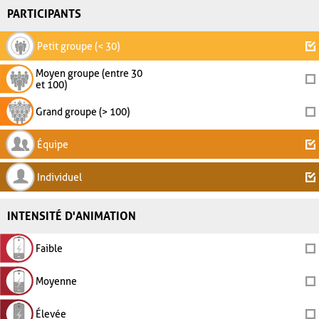
PARTICIPANTS
Petit groupe (< 30)
Moyen groupe (entre 30
et 100)
Grand groupe (> 100)
Équipe
Individuel
INTENSITÉ D'ANIMATION
Faible
Moyenne
Élevée