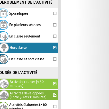
DÉROULEMENT DE L'ACTIVITÉ
Sporadiques
En plusieurs séances
En classe seulement
Hors classe
En classe et hors classe
DURÉE DE L'ACTIVITÉ
Activités courtes (< 30
minutes)
Activités développées
(Entre 30 et 60 minutes)
Activités élaborées (> 60
minutes)