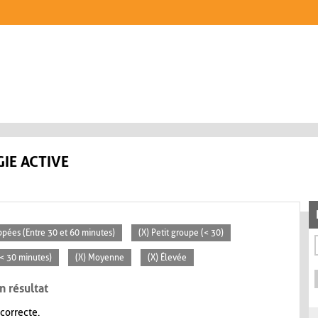
IE ACTIVE
ppées (Entre 30 et 60 minutes)
(X) Petit groupe (< 30)
 (< 30 minutes)
(X) Moyenne
(X) Élevée
n résultat
 correcte.