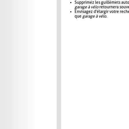
Supprimez les guillemets aut
garage à vélo
retournera souve
Envisagez d'élargir votre rec
que
garage à vélo
.