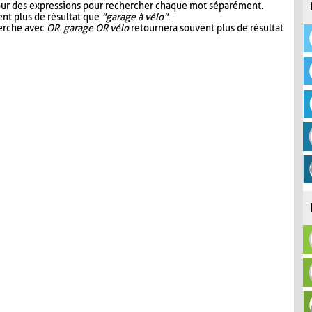
our des expressions pour rechercher chaque mot séparément.
nt plus de résultat que
"garage à vélo"
.
herche avec
OR
.
garage OR vélo
retournera souvent plus de résultat