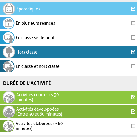
Sporadiques
En plusieurs séances
En classe seulement
Hors classe
En classe et hors classe
DURÉE DE L'ACTIVITÉ
Activités courtes (< 30
minutes)
Activités développées
(Entre 30 et 60 minutes)
Activités élaborées (> 60
minutes)