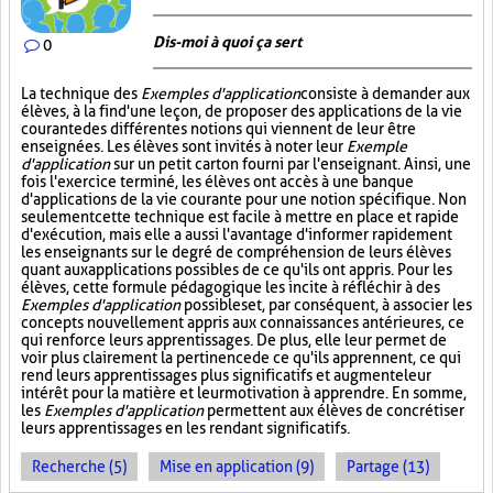
Dis-moi à quoi ça sert
0
La technique des
Exemples d'application
consiste à demander aux
élèves, à la fin d'une leçon, de proposer des applications de la vie
courante des différentes notions qui viennent de leur être
enseignées. Les élèves sont invités à noter leur
Exemple
d'application
sur un petit carton fourni par l'enseignant. Ainsi, une
fois l'exercice terminé, les élèves ont accès à une banque
d'applications de la vie courante pour une notion spécifique. Non
seulement cette technique est facile à mettre en place et rapide
d'exécution, mais elle a aussi l'avantage d'informer rapidement
les enseignants sur le degré de compréhension de leurs élèves
quant aux applications possibles de ce qu'ils ont appris. Pour les
élèves, cette formule pédagogique les incite à réfléchir à des
Exemples d'application
possibles et, par conséquent, à associer les
concepts nouvellement appris aux connaissances antérieures, ce
qui renforce leurs apprentissages. De plus, elle leur permet de
voir plus clairement la pertinence de ce qu'ils apprennent, ce qui
rend leurs apprentissages plus significatifs et augmente leur
intérêt pour la matière et leur motivation à apprendre. En somme,
les
Exemples d'application
permettent aux élèves de concrétiser
leurs apprentissages en les rendant significatifs.
Recherche (5)
Mise en application (9)
Partage (13)