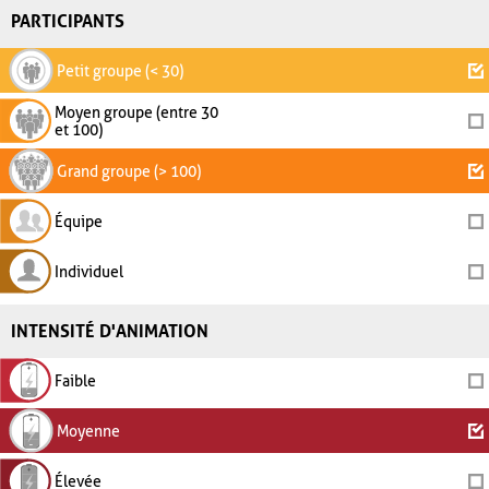
PARTICIPANTS
Petit groupe (< 30)
Moyen groupe (entre 30
et 100)
Grand groupe (> 100)
Équipe
Individuel
INTENSITÉ D'ANIMATION
Faible
Moyenne
Élevée