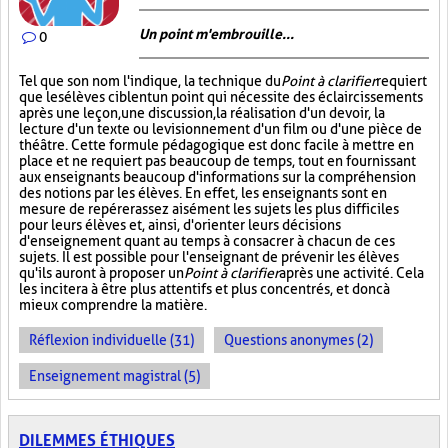
Un point m'embrouille...
0
Tel que son nom l'indique, la technique du
Point à clarifier
requiert
que les élèves ciblent un point qui nécessite des éclaircissements
après une leçon, une discussion, la réalisation d'un devoir, la
lecture d'un texte ou le visionnement d'un film ou d'une pièce de
théâtre. Cette formule pédagogique est donc facile à mettre en
place et ne requiert pas beaucoup de temps, tout en fournissant
aux enseignants beaucoup d'informations sur la compréhension
des notions par les élèves. En effet, les enseignants sont en
mesure de repérer assez aisément les sujets les plus difficiles
pour leurs élèves et, ainsi, d'orienter leurs décisions
d'enseignement quant au temps à consacrer à chacun de ces
sujets. Il est possible pour l'enseignant de prévenir les élèves
qu'ils auront à proposer un
Point à clarifier
après une activité. Cela
les incitera à être plus attentifs et plus concentrés, et donc à
mieux comprendre la matière.
Réflexion individuelle (31)
Questions anonymes (2)
Enseignement magistral (5)
DILEMMES ÉTHIQUES