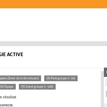
IE ACTIVE
ppées (Entre 30 et 60 minutes)
(X) Petit groupe (< 30)
(X) Équipe
(X) Grand groupe (> 100)
n résultat
 correcte.