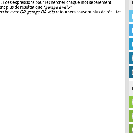
our des expressions pour rechercher chaque mot séparément.
nt plus de résultat que
"garage à vélo"
.
herche avec
OR
.
garage OR vélo
retournera souvent plus de résultat