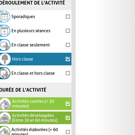
DÉROULEMENT DE L'ACTIVITÉ
Sporadiques
En plusieurs séances
En classe seulement
Hors classe
En classe et hors classe
DURÉE DE L'ACTIVITÉ
Activités courtes (< 30
minutes)
Activités développées
(Entre 30 et 60 minutes)
Activités élaborées (> 60
minutes)