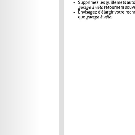
Supprimez les guillemets aut
garage à vélo
retournera souve
Envisagez d'élargir votre rec
que
garage à vélo
.