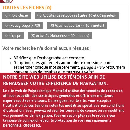
TOUTES LES FICHES (0)
(X) Hors classe
(X) Activités développées (Entre 30 et 60 minutes)
(X) Petit groupe (< 30)
(X) Activités courtes (< 30 minutes)
(X) Équipe
(X) Activités élaborées (> 60 minutes)
Votre recherche n'a donné aucun résultat
Vérifiez que l'orthographe est correcte.
Supprimez les guillemets autour des expressions pour
rechercher chaque mot séparément.
garage à vélo
retournera
souvent plus de résultat que
"garage à vélo"
.
NOTRE SITE WEB UTILISE DES TÉMOINS AFIN DE
Envisagez d'élargir votre recherche avec
OR
.
garage OR vélo
retournera souvent plus de résultat que
garage à vélo
.
REHAUSSER VOTRE EXPÉRIENCE DE NAVIGATION.
Le site web de Polytechnique Montréal utilise des témoins de connexion
afin de recueillir des statistiques générales et offrir une meilleure
expérience à ses visiteurs. En naviguant sur le site, vous acceptez
l’utilisation de ces témoins selon les modalités spécifiées aux conditions
d’utilisation. Vous pouvez refuser les témoins de connexion en modifiant
vos paramètres de navigation. Pour en savoir plus sur le recours aux
témoins de connexion et sur la protection de vos renseignements
personnels,
cliquez ici
.
Avis de confidentialité et conditions d’utilisation