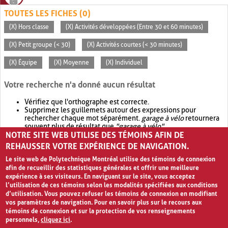
TOUTES LES FICHES (0)
(X) Hors classe
(X) Activités développées (Entre 30 et 60 minutes)
(X) Petit groupe (< 30)
(X) Activités courtes (< 30 minutes)
(X) Équipe
(X) Moyenne
(X) Individuel
Votre recherche n'a donné aucun résultat
Vérifiez que l'orthographe est correcte.
Supprimez les guillemets autour des expressions pour
rechercher chaque mot séparément.
garage à vélo
retournera
souvent plus de résultat que
"garage à vélo"
.
NOTRE SITE WEB UTILISE DES TÉMOINS AFIN DE
Envisagez d'élargir votre recherche avec
OR
.
garage OR vélo
retournera souvent plus de résultat que
garage à vélo
.
REHAUSSER VOTRE EXPÉRIENCE DE NAVIGATION.
Le site web de Polytechnique Montréal utilise des témoins de connexion
afin de recueillir des statistiques générales et offrir une meilleure
expérience à ses visiteurs. En naviguant sur le site, vous acceptez
l’utilisation de ces témoins selon les modalités spécifiées aux conditions
d’utilisation. Vous pouvez refuser les témoins de connexion en modifiant
vos paramètres de navigation. Pour en savoir plus sur le recours aux
témoins de connexion et sur la protection de vos renseignements
personnels,
cliquez ici
.
Avis de confidentialité et conditions d’utilisation