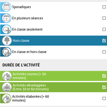
Sporadiques
En plusieurs séances
En classe seulement
Hors classe
En classe et hors classe
DURÉE DE L'ACTIVITÉ
Activités courtes (< 30
minutes)
Activités développées
(Entre 30 et 60 minutes)
Activités élaborées (> 60
minutes)