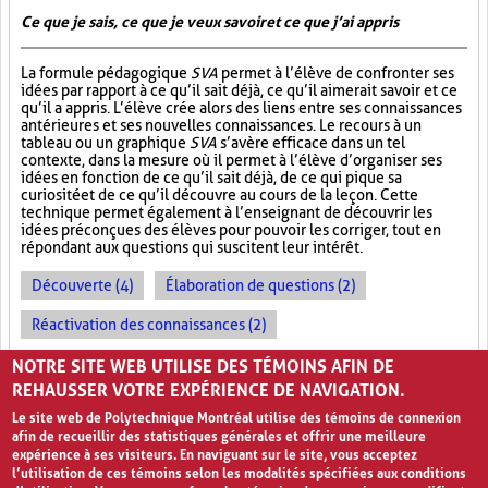
Ce que je sais, ce que je veux savoir et ce que j’ai appris
La formule pédagogique
SVA
permet à l’élève de confronter ses
idées par rapport à ce qu’il sait déjà, ce qu’il aimerait savoir et ce
qu’il a appris. L’élève crée alors des liens entre ses connaissances
antérieures et ses nouvelles connaissances. Le recours à un
tableau ou un graphique
SVA
s’avère efficace dans un tel
contexte, dans la mesure où il permet à l’élève d’organiser ses
idées en fonction de ce qu’il sait déjà, de ce qui pique sa
curiosité et de ce qu’il découvre au cours de la leçon. Cette
technique permet également à l’enseignant de découvrir les
idées préconçues des élèves pour pouvoir les corriger, tout en
répondant aux questions qui suscitent leur intérêt.
Découverte (4)
Élaboration de questions (2)
Réactivation des connaissances (2)
Évolution des apprentissages (2)
NOTRE SITE WEB UTILISE DES TÉMOINS AFIN DE
REHAUSSER VOTRE EXPÉRIENCE DE NAVIGATION.
Le site web de Polytechnique Montréal utilise des témoins de connexion
afin de recueillir des statistiques générales et offrir une meilleure
expérience à ses visiteurs. En naviguant sur le site, vous acceptez
l’utilisation de ces témoins selon les modalités spécifiées aux conditions